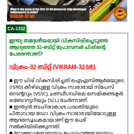
CA-1332
ഇന്ത്യ തദ്ദേശീയമായി വികസിപ്പിച്ചെടുത്ത
ആദ്യത്തെ 32-ബിറ്റ് പ്രോസസർ ചിപ്പിൻ്റെ
പേരെന്താണ്?
വിക്രം-32 ബിറ്റ് (VIKRAM-32 bit).
■ ഈ ചിപ്പ് വികസിപ്പിച്ചത് ഐഎസ്ആർഒയുടെ
(ISRO) കീഴിലുള്ള വിക്രം സാരാഭായ് സ്പേസ്
സെന്ററും (VSSC), ചണ്ഡീഗഡിലെ സെമികണ്ടക്ടർ
ലബോറട്ടറിയും (SCL) ചേർന്നാണ്.
■ ഇന്ത്യൻ ബഹിരാകാശ പദ്ധതിയുടെ
പിതാവായ ഡോ. വിക്രം സാരാഭായിയോടുള്ള
ആദരസൂചകമായാണ് ഈ പേര്
നൽകിയിരിക്കുന്നത്.
■ റോക്കറ്റുകളുടെയും ഉപഗ്രഹങ്ങളുടെയും