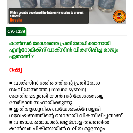
CA-1339
കാൻസർ രോഗത്തെ പ്രതിരോധിക്കാനായി
എന്ററോമിക്സ് വാക്സിൻ വികസിപ്പിച്ച രാജ്യം
ഏതാണ് ?
റഷ്യ
■ വാക്സിൻ ശരീരത്തിന്റെ പ്രതിരോധ
സംവിധാനത്തെ (immune system)
ശക്തിപ്പെടുത്തി കാൻസർ കോശങ്ങളെ
നേരിടാൻ സഹായിക്കുന്നു.
■ ഇത് ആധുനിക ബയോടെക്‌നോളജി
ഗവേഷണത്തിന്റെ ഭാഗമായി വികസിപ്പിച്ചതാണ്.
■ വിജയകരമായാൽ, ആഗോള തലത്തിൽ
കാൻസർ ചികിത്സയിൽ വലിയ മുന്നേറ്റം