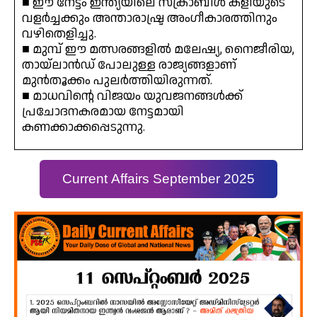
■ ഈ നേട്ടം ഇന്ത്യയിലെ സ്‌ക്രാബിൾ കളിയുടെ
വളർച്ചക്കും അന്താരാഷ്ട്ര അംഗീകാരത്തിനും
വഴിതെളിച്ചു.
■ മുമ്പ് ഈ മത്സരങ്ങളിൽ മലേഷ്യ, നൈജീരിയ,
തായ്‌ലാൻഡ് പോലുള്ള രാജ്യങ്ങളാണ്
മുൻതൂക്കം പുലർത്തിയിരുന്നത്.
■ മാധവിന്റെ വിജയം യുവജനങ്ങൾക്ക്
പ്രചോദനകരമായ നേട്ടമായി
കണക്കാക്കപ്പെടുന്നു.
Current Affairs September 2025