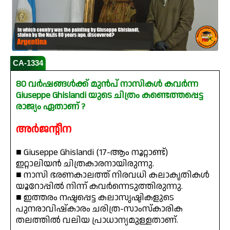
CA-1334
80 വർഷങ്ങൾക്ക് മുൻപ് നാസികൾ കവർന്ന
Giuseppe Ghislandi യുടെ ചിത്രം കണ്ടെത്തപ്പെട്ട
രാജ്യം ഏതാണ് ?
അർജന്റീന
■ Giuseppe Ghislandi (17-ആം നൂറ്റാണ്ട്)
ഇറ്റാലിയൻ ചിത്രകാരനായിരുന്നു.
■ നാസി ഭരണകാലത്ത് നിരവധി കലാകൃതികൾ
യൂറോപ്പിൽ നിന്ന് കവർന്നെടുത്തിരുന്നു.
■ ഇത്തരം നഷ്ടപ്പെട്ട കലാസൃഷ്ടികളുടെ
പുനരാവിഷ്കാരം ചരിത്ര-സാംസ്കാരിക
തലത്തിൽ വലിയ പ്രാധാന്യമുള്ളതാണ്.