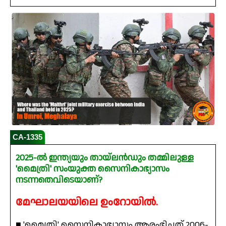
CA-1335
2025-ൽ ഇന്ത്യയും തായ്‌ലൻഡും തമ്മിലുള്ള
'മൈത്രി' സംയുക്ത സൈനികാഭ്യാസം
നടന്നതെവിടെയാണ്?
മേഘാലയയിലെ ഉംറോയിൽ.
■ 'മൈത്രി' സൈനികാഭ്യാസം ആരംഭിച്ചത് 2006-