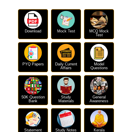
Download
Mock Test
MCQ Mock
Test
PYQ Papers
Daily Current
Model
Affairs
Questions
50K Question
Study
General
Bank
Materials
Awareness
Statement
Study Notes
Kerala