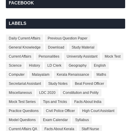
FACEBOOK
LABELS
Daily Current Affairs
Previous Question Paper
General Knowledge
Download
Study Material
Current Affairs
Personalities
University Assistant
Mock Test
Science
History
LD Clerk
Geography
English
Computer
Malayalam
Kerala Renaissance
Maths
Secretariat Assistant
Study Notes
Beat Forest Officer
Miscellaneous
LDC 2020
Constitution and Polity
Mock Test Series
Tips and Tricks
Facts About India
Practice Questions
Civil Police Officer
High Court Assistant
Model Questions
Exam Calendar
Syllabus
Current Affairs QA
Facts About Kerala
Staff Nurse