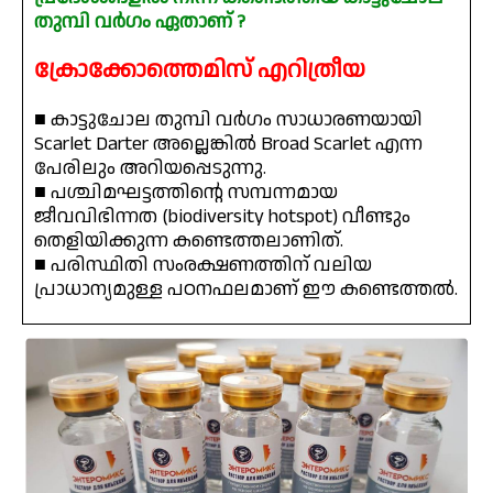
തുമ്പി വർഗം ഏതാണ് ?
ക്രോക്കോത്തെമിസ് എറിത്രീയ
■ കാട്ടുചോല തുമ്പി വർഗം സാധാരണയായി
Scarlet Darter അല്ലെങ്കിൽ Broad Scarlet എന്ന
പേരിലും അറിയപ്പെടുന്നു.
■ പശ്ചിമഘട്ടത്തിന്റെ സമ്പന്നമായ
ജീവവിഭിന്നത (biodiversity hotspot) വീണ്ടും
തെളിയിക്കുന്ന കണ്ടെത്തലാണിത്.
■ പരിസ്ഥിതി സംരക്ഷണത്തിന് വലിയ
പ്രാധാന്യമുള്ള പഠനഫലമാണ് ഈ കണ്ടെത്തൽ.