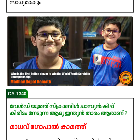
സാധ്യമാകും.
CA-1340
വേൾഡ് യൂത്ത് സ്‌ക്രാബിൾ ചാമ്പ്യൻഷിപ്പ്
കിരീടം നേടുന്ന ആദ്യ ഇന്ത്യൻ താരം ആരാണ് ?
മാധവ് ഗോപാൽ കാമത്ത്