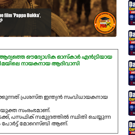
ലെ ആദ്യത്തെ ഔദ്യോഗിക ഓസ്ക‌ാർ എൻട്രിയായ
ന സിനിമയിലെ നായകനായ ആദിവാസി
കുന്നത് പ്രശസ്‌ത ഇന്ത്യൻ സംവിധായകനായ
സംയുക്ത സംരംഭമാണ്.
വടക്ക്, പസഫിക് സമുദ്രത്തിൽ സ്ഥിതി ചെയ്യുന്ന
ഥാനം പോർട്ട് മോറെസ്ബി ആണ്.