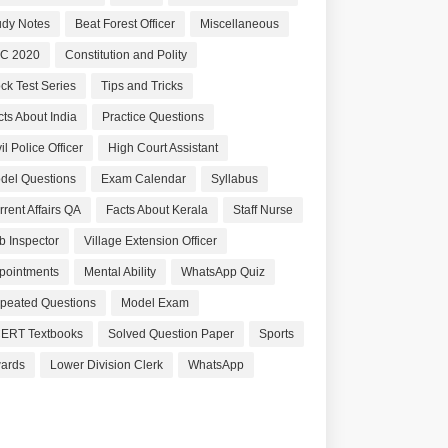
udy Notes
Beat Forest Officer
Miscellaneous
C 2020
Constitution and Polity
ck Test Series
Tips and Tricks
cts About India
Practice Questions
il Police Officer
High Court Assistant
del Questions
Exam Calendar
Syllabus
rrent Affairs QA
Facts About Kerala
Staff Nurse
b Inspector
Village Extension Officer
pointments
Mental Ability
WhatsApp Quiz
peated Questions
Model Exam
ERT Textbooks
Solved Question Paper
Sports
ards
Lower Division Clerk
WhatsApp