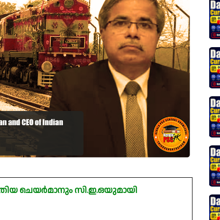
ുതിയ ചെയർമാനും സി.ഇ.ഒയുമായി