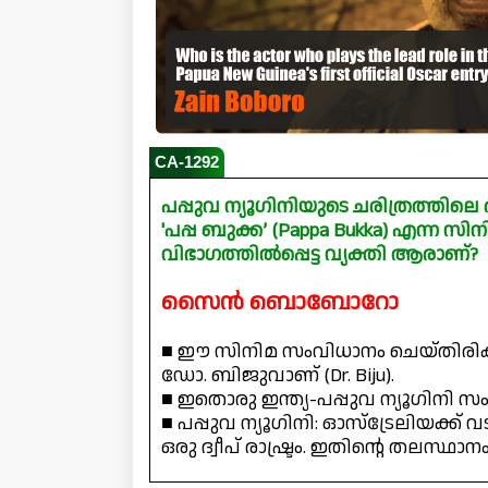
CA-1292
പപ്പുവ ന്യൂഗിനിയുടെ ചരിത്രത്തി
'പപ്പ ബുക്ക’ (Pappa Bukka) എന്
വിഭാഗത്തിൽപ്പെട്ട വ്യക്തി ആരാണ്?
സൈൻ ബൊബോറോ
■ ഈ സിനിമ സംവിധാനം ചെയ്‌തിരിക്
ഡോ. ബിജുവാണ് (Dr. Biju).
■ ഇതൊരു ഇന്ത്യ-പപ്പുവ ന്യൂഗിനി 
■ പപ്പുവ ന്യൂഗിനി: ഓസ്ട്രേലിയക്ക് 
ഒരു ദ്വീപ് രാഷ്ട്രം. ഇതിൻ്റെ തലസ്