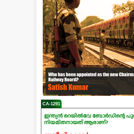
CA-1291
ഇന്ത്യൻ റെയിൽവേ ബോർഡിൻ്റെ പ
നിയമിതനായത് ആരാണ്?