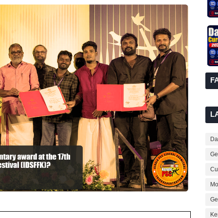
F
L
Dai
Ge
Cur
Mo
Ge
Ke