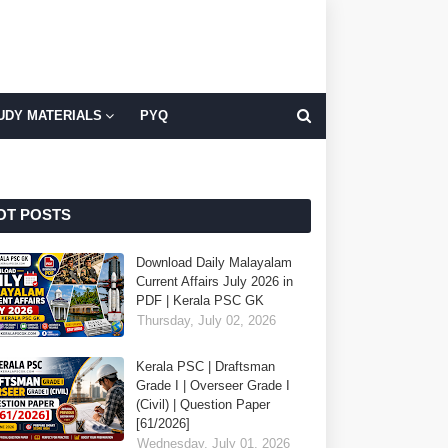
UDY MATERIALS
PYQ
OT POSTS
Download Daily Malayalam
Current Affairs July 2026 in
PDF | Kerala PSC GK
Thursday, July 02, 2026
Kerala PSC | Draftsman
Grade I | Overseer Grade I
(Civil) | Question Paper
[61/2026]
Wednesday, July 01, 2026