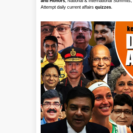
and Honors
, National & International Summits
Attempt daily current affairs
quizzes
.