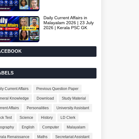
Daily Current Affairs in
Malayalam 2026 | 23 July
2026 | Kerala PSC GK
ACEBOOK
ABELS
ly Current Affairs
Previous Question Paper
neral Knowledge
Download
Study Material
rent Affairs
Personalities
University Assistant
ck Test
Science
History
LD Clerk
ography
English
Computer
Malayalam
rala Renaissance
Maths
Secretariat Assistant