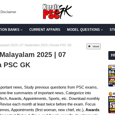
Disclaimer
TION BANKS
CURRENT AFFAIRS
MODEL QUESTIONS
ST
Malayalam 2025 | 07 September 2025 | Kerala PSC GK
views
 Malayalam 2025 | 07
H
la PSC GK
portant news, Study previous questions from PSC exams,
e one-line summaries of important news, Categorize into
 Tech, Awards, Appointments, Sports, etc. Download monthly
 Revise each month at least twice before the exam. Focus
mes, Appointments (first woman, new chief, etc.),
Awards