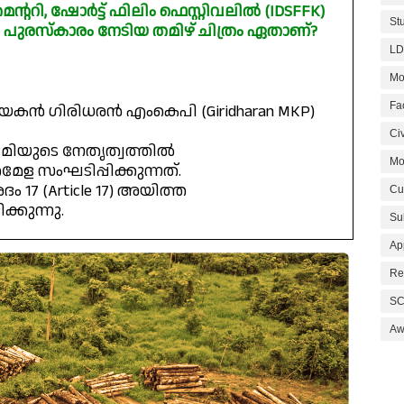
്ററി, ഷോർട്ട് ഫിലിം ഫെസ്റ്റിവലിൽ (IDSFFK)
St
ള പുരസ്‌കാരം നേടിയ തമിഴ് ചിത്രം ഏതാണ്?
LD
Mo
Fa
കൻ ഗിരിധരൻ എംകെപി (Giridharan MKP)
Civ
ദമിയുടെ നേതൃത്വത്തിൽ
Mo
േള സംഘടിപ്പിക്കുന്നത്.
7 (Article 17) അയിത്ത
Cu
ക്കുന്നു.
Su
Ap
Re
SC
Aw