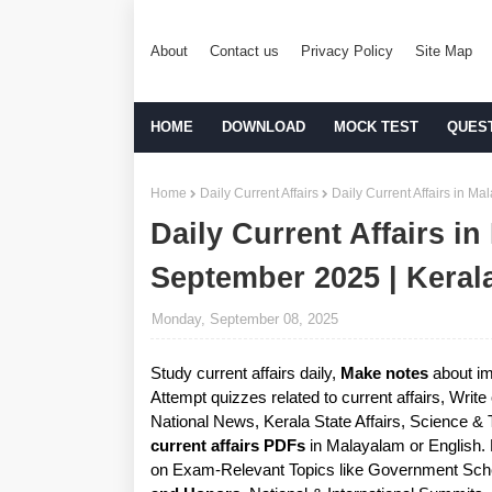
About
Contact us
Privacy Policy
Site Map
HOME
DOWNLOAD
MOCK TEST
QUES
Home
Daily Current Affairs
Daily Current Affairs in 
Daily Current Affairs in
September 2025 | Kera
Monday, September 08, 2025
Study current affairs daily,
Make notes
about im
Attempt quizzes related to current affairs, Writ
National News, Kerala State Affairs, Science &
current affairs PDFs
in Malayalam or English.
on Exam-Relevant Topics like Government Sche