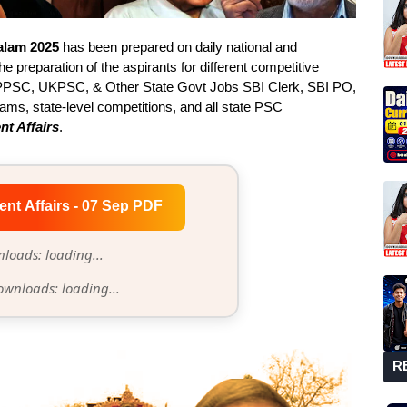
yalam 2025
has been prepared on daily national and
he preparation of the aspirants for different competitive
PSC, UKPSC, & Other State Govt Jobs SBI Clerk, SBI PO,
s, state-level competitions, and all state PSC
nt Affairs
.
ent Affairs - 07 Sep PDF
loads: loading...
ownloads: loading...
R