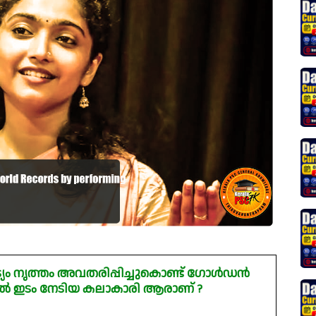
ട്യം നൃത്തം അവതരിപ്പിച്ചുകൊണ്ട് ഗോൾഡൻ
ൽ ഇടം നേടിയ കലാകാരി ആരാണ് ?