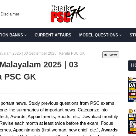
Disclaimer
TION BANKS
CURRENT AFFAIRS
MODEL QUESTIONS
ST
Malayalam 2025 | 03 September 2025 | Kerala PSC GK
views
 Malayalam 2025 | 03
H
la PSC GK
portant news, Study previous questions from PSC exams,
e one-line summaries of important news, Categorize into
 Tech, Awards, Appointments, Sports, etc. Download monthly
 Revise each month at least twice before the exam. Focus
mes, Appointments (first woman, new chief, etc.),
Awards