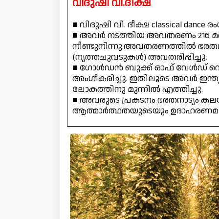
വിദുഷി വി.ദീക്ഷ
■ വിദുഷി വി. ദീക്ഷ classical danc
■ അവർ നടത്തിയ അവതരണം 216 മണി
നീണ്ടുനിന്നു.അവതരണത്തിൽ ഭരതന
(നൃത്തചുവടുകൾ) അവതരിപ്പിച്ചു.
■ ഗോൾഡൻ ബുക്ക് ഓഫ് വേൾഡ് റെ
അംഗീകരിച്ചു. ഇതിലൂടെ അവർ ഇന്ത്യ
ലോകത്തിനു മുന്നിൽ എത്തിച്ചു.
■ അവരുടെ പ്രകടനം ഭരതനാട്യം കല
ആത്മാർത്ഥതയുടെയും ഉദാഹരണമായി