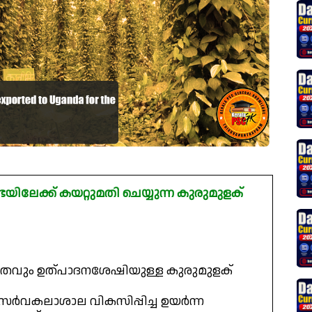
യിലേക്ക് കയറ്റുമതി ചെയ്യുന്ന കുരുമുളക്
ാഗതവും ഉത്പാദനശേഷിയുള്ള കുരുമുളക്
 സർവകലാശാല വികസിപ്പിച്ച ഉയർന്ന