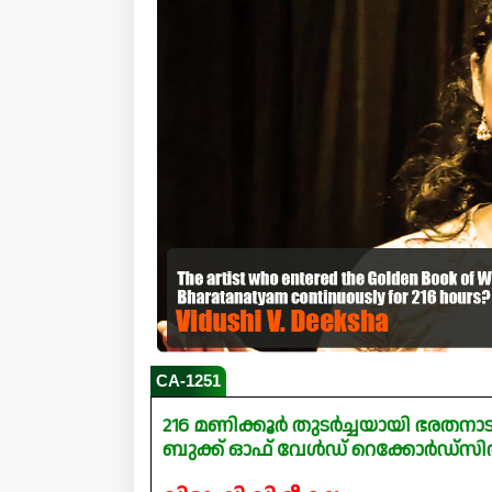
CA-1251
216 മണിക്കൂർ തുടർച്ചയായി ഭരതനാ
ബുക്ക് ഓഫ് വേൾഡ് റെക്കോർഡ്സി