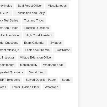
udy Notes
Beat Forest Officer
Miscellaneous
C 2020
Constitution and Polity
ck Test Series
Tips and Tricks
cts About India
Practice Questions
il Police Officer
High Court Assistant
del Questions
Exam Calendar
Syllabus
rrent Affairs QA
Facts About Kerala
Staff Nurse
b Inspector
Village Extension Officer
pointments
Mental Ability
WhatsApp Quiz
peated Questions
Model Exam
ERT Textbooks
Solved Question Paper
Sports
ards
Lower Division Clerk
WhatsApp