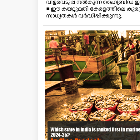
വിളവെടുപ്പ് നൽകുന്ന ഹൈബ്രിഡ് 
■ ഈ കയറ്റുമതി കേരളത്തിലെ കുരു
സാധ്യതകൾ വർദ്ധിപ്പിക്കുന്നു.