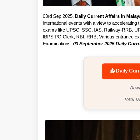
03rd Sep 2025,
Daily Current Affairs in Mala
international events with a view to accelerating t
exams like UPSC, SSC, IAS, Railway-RRB, UP
IBPS PO Clerk, RBI, RRB, Various entrance exam
Examinations.
03 September 2025 Daily Curre
📥 Daily Curr
Down
Total D