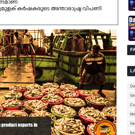
ഇനമാണ്.
മുളക് കർഷകരുടെ അന്താരാഷ്ട്ര വിപണി
F
L
Dai
Ge
Cur
Mo
Ge
Ke