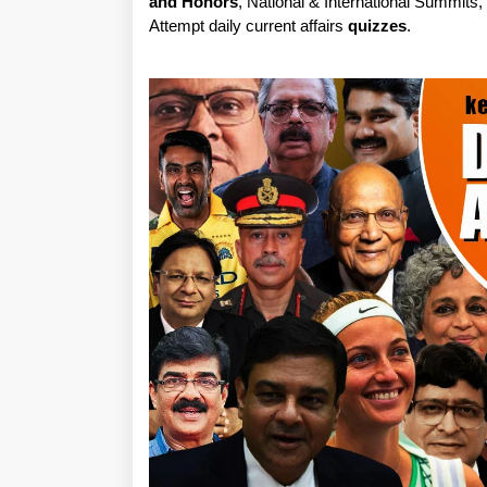
and Honors
, National & International Summits
Attempt daily current affairs
quizzes
.