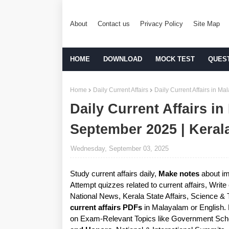
About
Contact us
Privacy Policy
Site Map
HOME
DOWNLOAD
MOCK TEST
QUES
Home
Daily Current Affairs
Daily Current Affairs in 
Daily Current Affairs in
September 2025 | Kera
Wednesday, September 03, 2025
Study current affairs daily,
Make notes
about im
Attempt quizzes related to current affairs, Writ
National News, Kerala State Affairs, Science &
current affairs PDFs
in Malayalam or English.
on Exam-Relevant Topics like Government Sche