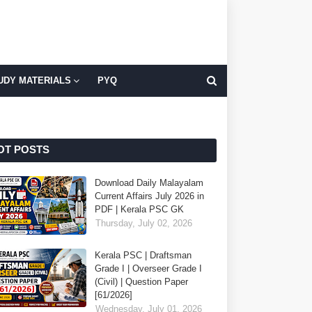
UDY MATERIALS
PYQ
OT POSTS
Download Daily Malayalam
Current Affairs July 2026 in
PDF | Kerala PSC GK
Thursday, July 02, 2026
Kerala PSC | Draftsman
Grade I | Overseer Grade I
(Civil) | Question Paper
[61/2026]
Wednesday, July 01, 2026