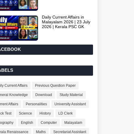
Daily Current Affairs in
Malayalam 2026 | 23 July
2026 | Kerala PSC GK
ACEBOOK
ABELS
ly Current Affairs
Previous Question Paper
neral Knowledge
Download
Study Material
rent Affairs
Personalities
University Assistant
ck Test
Science
History
LD Clerk
ography
English
Computer
Malayalam
rala Renaissance
Maths
Secretariat Assistant