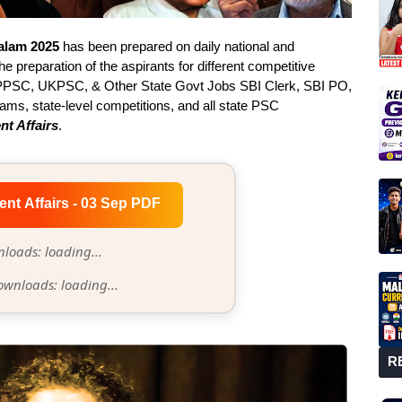
yalam 2025
has been prepared on daily national and
he preparation of the aspirants for different competitive
PSC, UKPSC, & Other State Govt Jobs SBI Clerk, SBI PO,
s, state-level competitions, and all state PSC
nt Affairs
.
ent Affairs - 03 Sep PDF
loads: loading...
ownloads: loading...
R