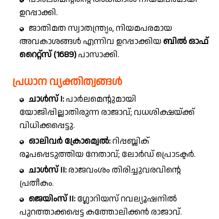
ഉറപ്പാക്കി.
ജാതിമത സ്വാതന്ത്ര്യം, നിയമപരമായ
അവകാശങ്ങൾ എന്നിവ ഉറപ്പാക്കിയ
ബിൽ ഓഫ്
റൈറ്റ്സ് (1689)
പാസാക്കി.
പ്രധാന വ്യക്തിത്വങ്ങൾ
ചാൾസ് I:
പാർലമെന്റുമായി
യോജിപ്പില്ലാതിരുന്ന രാജാവ്; വധശിക്ഷയ്ക്ക്
വിധിക്കപ്പെട്ടു.
ഓലിവർ ക്രോമ്വെൽ:
റിപ്പബ്ലിക്
രൂപപ്പെടുത്തിയ നേതാവ്; ലോർഡ് പ്രൊടക്ടർ.
ചാൾസ് II:
രാജവംശം തിരിച്ചുവരവിന്റെ
പ്രതീകം.
ജെയിംസ് II:
ഗ്ലോറിയസ് റവല്യൂഷനിൽ
പുറത്താക്കപ്പെട്ട കത്തോലിക്കൻ രാജാവ്.