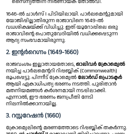
സൈന്യത്തിന് നിർണായക തോൽവി.
1646-ൽ ചാൾസ് I പിടിയിലായി. പാർലമെന്റുമായി
യോജിപ്പില്ലാതിരുന്ന രാജാവിനെ 1649-ൽ
വധശിക്ഷയ്ക്ക് വിധിച്ചു. ഇത് യൂറോപ്പിലെ ഒരു
രാജാവിന്റെ പൊതുവേദിയിൽ വധിക്കപ്പെടുന്ന
ആദ്യ സംഭവമായിരുന്നു.
2. ഇന്റർറെഗ്നം (1649-1660)
രാജവംശം ഇല്ലാതായതോടെ,
ഓലിവർ ക്രോമ്വെൽ
നയിച്ച പാർലമെന്ററി റിപ്പബ്ലിക് (Commonwealth)
രൂപപ്പെട്ടു. പിന്നീട് ക്രോമ്വെൽ
ലോർഡ് പ്രൊടക്ടർ
ആയി ഏകാധിപത്യ ഭരണം നടത്തി. പുരിതാൻ
മതനിയമങ്ങൾ കർശനമായി നടപ്പിലാക്കി.
എന്നാൽ, ഈ ഭരണം ജനപ്രീതി നേടി
നിലനിൽക്കാനായില്ല.
3. റസ്റ്ററേഷൻ (1660)
ക്രോമ്വെലിന്റെ മരണത്തോടെ റിപ്പബ്ലിക് തകർന്നു.