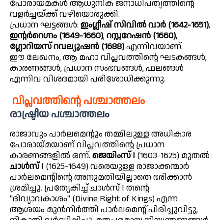
പോരായ്മകൾ ആധുനിക ജനാധിപത്യത്തിന്റെ
വളർച്ചയ്ക്ക് വഴിയൊരുക്കി.
പ്രധാന ഘട്ടങ്ങൾ:
ഇംഗ്ലീഷ് സിവിൽ വാർ (1642-1651)
,
ഇന്റർറെഗ്നം (1649-1660)
,
റസ്റ്ററേഷൻ (1660)
,
ഗ്ലോറിയസ് റവല്യൂഷൻ (1688)
എന്നിവയാണ്.
ഈ ലേഖനം, ആ മഹാ വിപ്ലവത്തിന്റെ ഘടകങ്ങൾ,
കാരണങ്ങൾ, പ്രധാന സംഭവങ്ങൾ, ഫലങ്ങൾ
എന്നിവ വിശദമായി പരിശോധിക്കുന്നു.
വിപ്ലവത്തിന്റെ പശ്ചാത്തലം
രാഷ്ട്രീയ പശ്ചാത്തലം
രാജാവും പാർലമെന്റും തമ്മിലുള്ള അധികാര
പോരായ്മയാണ് വിപ്ലവത്തിന്റെ പ്രധാന
കാരണങ്ങളിൽ ഒന്ന്.
ജെയിംസ് I
(1603-1625) മുതൽ
ചാൾസ് I
(1625-1649) വരെയുള്ള രാജാക്കന്മാർ
പാർലമെന്റിന്റെ അനുമതിയില്ലാതെ ഭരിക്കാൻ
ശ്രമിച്ചു. പ്രത്യേകിച്ച് ചാൾസ് I തന്റെ
"ദിവ്യാവകാശം" (Divine Right of Kings) എന്ന
ആശയം മുൻനിർത്തി പാർലമെന്റ് പിരിച്ചുവിട്ടു,