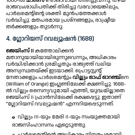
1660-ൽ
ചാൾസ് II
രാജാവായി തിരിച്ചുവന്നു. പഴയ
രാജവംശാധിപതിക്ക് തിരിച്ചു വരവായെങ്കിലും,
പാർലമെന്റിന്റെ ശക്തി മുൻപത്തേക്കാൾ
വർദ്ധിച്ചു. മതപരമായ പ്രശ്നങ്ങളും, രാഷ്ട്രീയ
തർക്കങ്ങളും തുടർന്നു.
4. ഗ്ലോറിയസ് റവല്യൂഷൻ (1688)
ജെയിംസ് II
കത്തോലിക്കൻ
മതാനുയായിയായിരുന്നുവെന്നും, അധികാരം
വർദ്ധിപ്പിക്കാൻ ശ്രമിച്ചതും രാജ്യത്ത് വലിയ
അസ്വസ്ഥതയ്ക്ക് ഇടയാക്കി. പ്രൊട്ടസ്റ്റന്റ്
നേതാക്കളും പാർലമെന്റും
വില്ല്യം ഓഫ് ഓറഞ്ച്
നെ
(William of Orange) ഇംഗ്ലണ്ടിലേക്ക് ക്ഷണിച്ചു. 1688-
ൽ വില്ല്യം സൈന്യവുമായി എത്തി, യുദ്ധമില്ലാതെ
ജെയിംസ് II ഫ്രാൻസിലേക്ക് രക്ഷപ്പെട്ടു. ഇതാണ്
"ഗ്ലോറിയസ് റവല്യൂഷൻ" എന്നറിയപ്പെടുന്നത്.
വില്ല്യം III-യും മേരി II-യും സംയുക്തമായി
രാജസിംഹാസനം ഏറ്റെടുത്തു.
പാർലമെന്റിന്റെ അധികാരം നിയമപരമായി