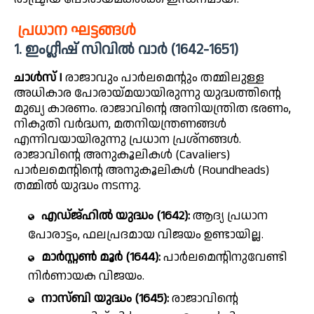
പ്രധാന ഘട്ടങ്ങൾ
1. ഇംഗ്ലീഷ് സിവിൽ വാർ (1642-1651)
ചാൾസ് I
രാജാവും പാർലമെന്റും തമ്മിലുള്ള
അധികാര പോരായ്മയായിരുന്നു യുദ്ധത്തിന്റെ
മുഖ്യ കാരണം. രാജാവിന്റെ അനിയന്ത്രിത ഭരണം,
നികുതി വർദ്ധന, മതനിയന്ത്രണങ്ങൾ
എന്നിവയായിരുന്നു പ്രധാന പ്രശ്നങ്ങൾ.
രാജാവിന്റെ അനുകൂലികൾ (Cavaliers)
പാർലമെന്റിന്റെ അനുകൂലികൾ (Roundheads)
തമ്മിൽ യുദ്ധം നടന്നു.
എഡ്ജ്‌ഹിൽ യുദ്ധം (1642):
ആദ്യ പ്രധാന
പോരാട്ടം, ഫലപ്രദമായ വിജയം ഉണ്ടായില്ല.
മാർസ്റ്റൺ മൂർ (1644):
പാർലമെന്റിനുവേണ്ടി
നിർണായക വിജയം.
നാസ്ബി യുദ്ധം (1645):
രാജാവിന്റെ