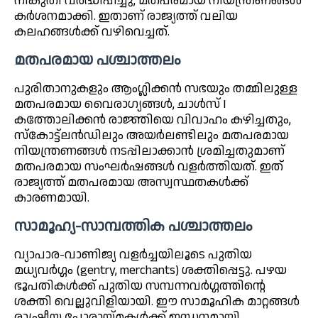
നികുതി വർദ്ധിപ്പിച്ചു, മതപരമായ നിയന്ത്രണങ്ങൾ
കർശനമാക്കി. ഇതാണ് രാജ്യത്ത് വലിയ
കലഹങ്ങൾക്ക് വഴിവെച്ചത്.
മതപരമായ പശ്ചാത്തലം
പുരിതാനുകളും ആംഗ്ലിക്കൻ സഭയും തമ്മിലുള്ള
മതപരമായ വൈരാഗ്യങ്ങൾ, ചാൾസ് I
കത്തോലിക്കൻ രാജ്ഞിയെ വിവാഹം കഴിച്ചതും,
സ്കോട്ട്‌ലൻഡിലും അയർലണ്ടിലും മതപരമായ
നിയന്ത്രണങ്ങൾ നടപ്പിലാക്കാൻ ശ്രമിച്ചതുമാണ്
മതപരമായ സംഘർഷങ്ങൾ വളർത്തിയത്. ഇത്
രാജ്യത്ത് മതപരമായ അസ്വസ്ഥതകൾക്ക്
കാരണമായി.
സാമൂഹ്യ-സാമ്പത്തിക പശ്ചാത്തലം
വ്യാപാര-വാണിജ്യ വളർച്ചയിലൂടെ പുതിയ
മധ്യവർഗ്ഗം (gentry, merchants) ശക്തിപ്പെട്ടു. പഴയ
ഭൂപതികൾക്ക് പുതിയ സമ്പന്നവർഗ്ഗത്തിന്റെ
ശക്തി വെല്ലുവിളിയായി. ഈ സാമൂഹിക മാറ്റങ്ങൾ
രാഷ്ട്രീയ പോരായ്മകൾക്ക് ഇന്ധനമായി.