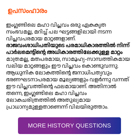
ഉപസംഹാരം
ഇംഗ്ലണ്ടിലെ മഹാ വിപ്ലവം ഒരു ഏകകൃത
സംഭവമല്ല, മറിച്ച് പല ഘട്ടങ്ങളിലായി നടന്ന
വിപ്ലവപരമായ മാറ്റങ്ങളാണ്.
രാജവംശാധിപതിയുടെ പരമാധികാരത്തിൽ നിന്ന്
പാർലമെന്റിന്റെ അധികാരത്തിലേക്കുള്ള മാറ്റം
മാത്രമല്ല, മതപരമായ, സാമൂഹ്യ-സാമ്പത്തികമായ
വലിയ മാറ്റങ്ങളും ഈ വിപ്ലവം കൊണ്ടുവന്നു.
ആധുനിക ലോകത്തിന്റെ ജനാധിപത്യവും
ഭരണഘടനാപരമായ മൂല്യങ്ങളും വളർന്നു വന്നത്
ഈ വിപ്ലവത്തിന്റെ ഫലമായാണ്. അതിനാൽ
തന്നെ, ഇംഗ്ലണ്ടിലെ മഹാ വിപ്ലവം
ലോകചരിത്രത്തിൽ അതുല്യമായ
പ്രാധാന്യമുള്ളതാണെന്ന് വിലയിരുത്താം.
MORE HISTORY QUESTIONS