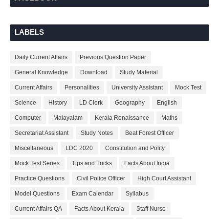
LABELS
Daily Current Affairs
Previous Question Paper
General Knowledge
Download
Study Material
Current Affairs
Personalities
University Assistant
Mock Test
Science
History
LD Clerk
Geography
English
Computer
Malayalam
Kerala Renaissance
Maths
Secretariat Assistant
Study Notes
Beat Forest Officer
Miscellaneous
LDC 2020
Constitution and Polity
Mock Test Series
Tips and Tricks
Facts About India
Practice Questions
Civil Police Officer
High Court Assistant
Model Questions
Exam Calendar
Syllabus
Current Affairs QA
Facts About Kerala
Staff Nurse