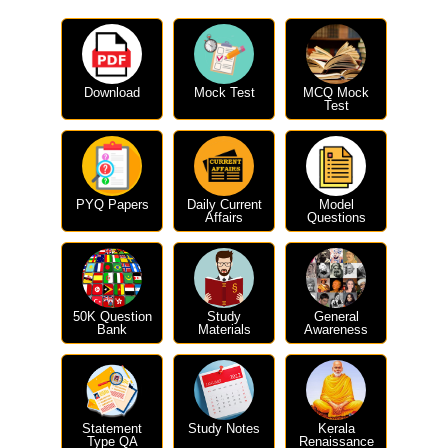
Download
Mock Test
MCQ Mock
Test
PYQ Papers
Daily Current
Model
Affairs
Questions
50K Question
Study
General
Bank
Materials
Awareness
Statement
Study Notes
Kerala
Type QA
Renaissance