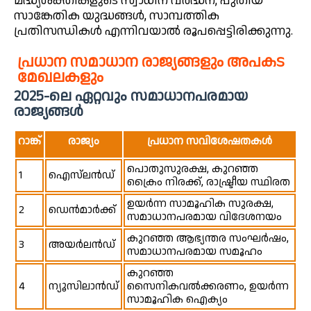
മദ്ധ്യശക്തികളുടെ സ്വാധീന വർദ്ധന, പുതിയ
സാങ്കേതിക യുദ്ധങ്ങൾ, സാമ്പത്തിക
പ്രതിസന്ധികൾ എന്നിവയാൽ രൂപപ്പെട്ടിരിക്കുന്നു.
പ്രധാന സമാധാന രാജ്യങ്ങളും അപകട
മേഖലകളും
2025-ലെ ഏറ്റവും സമാധാനപരമായ
രാജ്യങ്ങൾ
റാങ്ക്
രാജ്യം
പ്രധാന സവിശേഷതകൾ
പൊതുസുരക്ഷ, കുറഞ്ഞ
1
ഐസ്‌ലൻഡ്
ക്രൈം നിരക്ക്, രാഷ്ട്രീയ സ്ഥിരത
ഉയർന്ന സാമൂഹിക സുരക്ഷ,
2
ഡെൻമാർക്ക്
സമാധാനപരമായ വിദേശനയം
കുറഞ്ഞ ആഭ്യന്തര സംഘർഷം,
3
അയർലൻഡ്
സമാധാനപരമായ സമൂഹം
കുറഞ്ഞ
4
ന്യൂസിലാൻഡ്
സൈനികവൽക്കരണം, ഉയർന്ന
സാമൂഹിക ഐക്യം