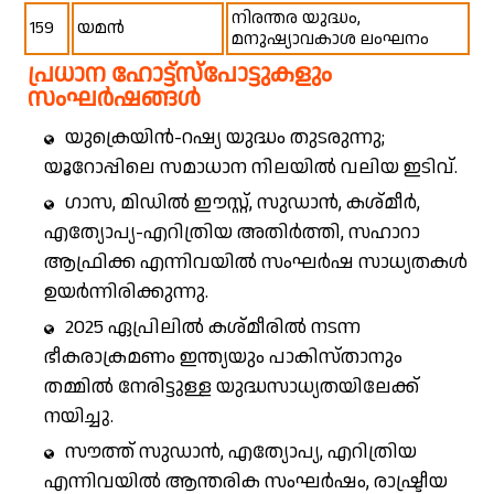
നിരന്തര യുദ്ധം,
159
യമൻ
മനുഷ്യാവകാശ ലംഘനം
പ്രധാന ഹോട്ട്സ്പോട്ടുകളും
സംഘർഷങ്ങൾ
യുക്രെയിൻ-റഷ്യ യുദ്ധം തുടരുന്നു;
യൂറോപ്പിലെ സമാധാന നിലയിൽ വലിയ ഇടിവ്.
ഗാസ, മിഡിൽ ഈസ്റ്റ്, സുഡാൻ, കശ്മീർ,
എത്യോപ്യ-എറിത്രിയ അതിർത്തി, സഹാറാ
ആഫ്രിക്ക എന്നിവയിൽ സംഘർഷ സാധ്യതകൾ
ഉയർന്നിരിക്കുന്നു.
2025 ഏപ്രിലിൽ കശ്മീരിൽ നടന്ന
ഭീകരാക്രമണം ഇന്ത്യയും പാകിസ്താനും
തമ്മിൽ നേരിട്ടുള്ള യുദ്ധസാധ്യതയിലേക്ക്
നയിച്ചു.
സൗത്ത് സുഡാൻ, എത്യോപ്യ, എറിത്രിയ
എന്നിവയിൽ ആന്തരിക സംഘർഷം, രാഷ്ട്രീയ