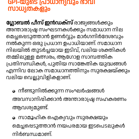
GPI-യുടെ പ്രാധാന്യവും ഭാവി
സാധ്യതകളും
ഗ്ലോബൽ പീസ് ഇൻഡക്സ്
രാജ്യങ്ങൾക്കും
അന്താരാഷ്ട്ര സംഘടനകൾക്കും സമാധാന നില
മെച്ചപ്പെടുത്താൻ ഉണർവ്വും മാർഗനിർദേശവും
നൽകുന്ന ഒരു പ്രധാന ഉപാധിയാണ്. സമാധാന
നിലയിൽ തുടർച്ചയായ ഇടിവ്, വലിയ ശക്തികൾ
തമ്മിലുള്ള മത്സരം, ആഗോള സാമ്പത്തിക
പ്രതിസന്ധികൾ, പുതിയ സാങ്കേതിക യുദ്ധങ്ങൾ
എന്നിവ ലോക സമാധാനത്തിനും സുരക്ഷയ്ക്കും
വലിയ വെല്ലുവിളികളാണ്.
നീണ്ടുനിൽക്കുന്ന സംഘർഷങ്ങൾ
അവസാനിപ്പിക്കാൻ അന്താരാഷ്ട്ര സഹകരണം
ആവശ്യമുണ്ട്.
സാമൂഹിക ഐക്യവും സുരക്ഷയും
മെച്ചപ്പെടുത്താൻ നയപരമായ ഇടപെടലുകൾ
നിർബന്ധമാണ്.