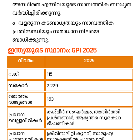
അസ്ഥിരത എന്നിവയുടെ സാമ്പത്തിക ബാധ്യത
വർദ്ധിച്ചിരിക്കുന്നു.
വളരുന്ന കടബാധ്യതയും സാമ്പത്തിക
പ്രതിസന്ധിയും സമാധാന നിലയെ
ബാധിക്കുന്നു.
ഇന്ത്യയുടെ സ്ഥാനം: GPI 2025
വിവരം
2025
റാങ്ക്
115
സ്കോർ
2.229
മൊത്തം
163
രാജ്യങ്ങൾ
കശ്മീർ സംഘർഷം, അതിർത്തി
പ്രധാന
പ്രശ്നങ്ങൾ, ആഭ്യന്തര സുരക്ഷാ
വെല്ലുവിളികൾ
ഭീഷണികൾ
പ്രധാന
ക്രിമിനാലിറ്റി കുറവ്, സാമൂഹ്യ
പുരോഗതികൾ
സുരക്ഷയിൽ പുരോഗതി