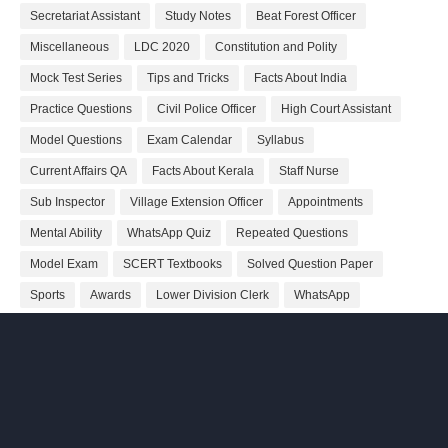
Secretariat Assistant
Study Notes
Beat Forest Officer
Miscellaneous
LDC 2020
Constitution and Polity
Mock Test Series
Tips and Tricks
Facts About India
Practice Questions
Civil Police Officer
High Court Assistant
Model Questions
Exam Calendar
Syllabus
Current Affairs QA
Facts About Kerala
Staff Nurse
Sub Inspector
Village Extension Officer
Appointments
Mental Ability
WhatsApp Quiz
Repeated Questions
Model Exam
SCERT Textbooks
Solved Question Paper
Sports
Awards
Lower Division Clerk
WhatsApp