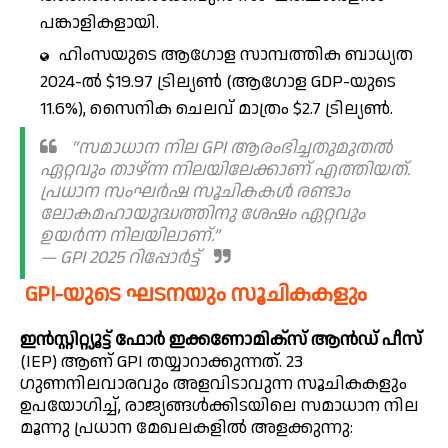
പങ്കാളികളായി.
ഹിംസയുടെ ആഗോള സാമ്പത്തിക ബാധ്യത
2024-ൽ $19.97 ട്രില്യൺ (ആഗോള GDP-യുടെ
11.6%), സൈനിക ചെലവ് മാത്രം $2.7 ട്രില്യൺ.
“സമാധാന നില GPI ആരംഭിച്ചതുമുതൽ
ഏറ്റവും താഴ്ന്ന നിലയിലേക്കാണ് എത്തിയത്.
പ്രധാന സംഘർഷ സൂചികകൾ രണ്ടാം
ലോകമഹായുദ്ധത്തിനു ശേഷം ഏറ്റവും
ഉയർന്ന നിലയിലാണ്.”
— GPI 2025 റിപ്പോർട്ട്
GPI-യുടെ ഘടനയും സൂചികകളും
ഇൻസ്റ്റിറ്റ്യൂട്ട് ഫോർ ഇക്കണോമിക്സ് ആൻഡ് പീസ്
(IEP) ആണ് GPI തയ്യാറാക്കുന്നത്. 23
ഗുണനിലവാരവും അളവിടാവുന്ന സൂചികകളും
ഉപയോഗിച്ച്, രാജ്യങ്ങൾക്കിടയിലെ സമാധാന നില
മൂന്നു പ്രധാന മേഖലകളിൽ അളക്കുന്നു: