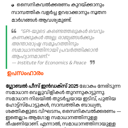
സൈനികവൽക്കരണം കുറയ്ക്കാനും
സാമ്പത്തിക വളർച്ച ഉറപ്പാക്കാനും നൂതന
മാർഗങ്ങൾ ആവശ്യമുണ്ട്.
“GPI-യുടെ കണ്ടെത്തലുകൾ വെറും
കണക്കുകൾ അല്ല; രാജ്യങ്ങൾക്കും
അന്താരാഷ്ട്ര സമൂഹത്തിനും
സമാധാനത്തിനായി പ്രവർത്തിക്കാൻ
ആഹ്വാനമാണ്.”
— Institute for Economics & Peace
ഉപസംഹാരം
ഗ്ലോബൽ പീസ് ഇൻഡക്സ് 2025
ലോകം നേരിടുന്ന
സമാധാന വെല്ലുവിളികൾ തുറന്നുകാട്ടുന്നു.
സമാധാന നിലയിൽ തുടർച്ചയായ ഇടിവ്, പുതിയ
ഹോട്ട്സ്പോട്ടുകൾ, സാമ്പത്തിക ബാധ്യത,
ശക്തികളുടെ വിഘടനം, സൈനികവൽക്കരണം —
ഇതെല്ലാം ആഗോള സമാധാനത്തിനുള്ള
ഭീഷണിയാണ്. എന്നാൽ, സമാധാനത്തിനായുള്ള