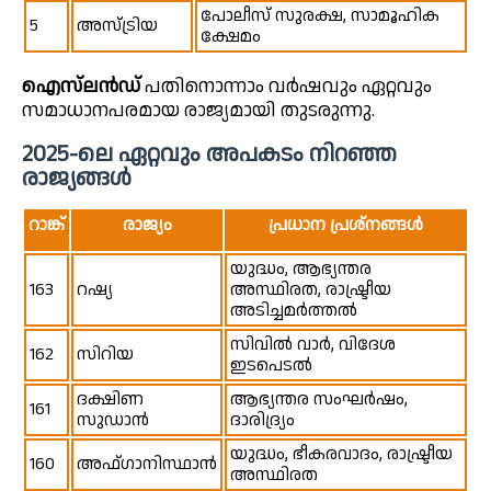
പോലീസ് സുരക്ഷ, സാമൂഹിക
5
അസ്ട്രിയ
ക്ഷേമം
ഐസ്‌ലൻഡ്
പതിനൊന്നാം വർഷവും ഏറ്റവും
സമാധാനപരമായ രാജ്യമായി തുടരുന്നു.
2025-ലെ ഏറ്റവും അപകടം നിറഞ്ഞ
രാജ്യങ്ങൾ
റാങ്ക്
രാജ്യം
പ്രധാന പ്രശ്നങ്ങൾ
യുദ്ധം, ആഭ്യന്തര
163
റഷ്യ
അസ്ഥിരത, രാഷ്ട്രീയ
അടിച്ചമർത്തൽ
സിവിൽ വാർ, വിദേശ
162
സിറിയ
ഇടപെടൽ
ദക്ഷിണ
ആഭ്യന്തര സംഘർഷം,
161
സുഡാൻ
ദാരിദ്ര്യം
യുദ്ധം, ഭീകരവാദം, രാഷ്ട്രീയ
160
അഫ്ഗാനിസ്ഥാൻ
അസ്ഥിരത