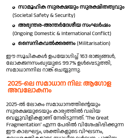
സാമൂഹിക സുരക്ഷയും സുരക്ഷിതത്വവും
(Societal Safety & Security)
അഭ്യന്തര-അന്തർദേശീയ സംഘർഷം
(Ongoing Domestic & International Conflict)
സൈനികവൽക്കരണം
(Militarisation)
ഈ സൂചികകൾ ഉപയോഗിച്ച് 163 രാജ്യങ്ങൾ,
ലോകജനസംഖ്യയുടെ 99.7% ഉൾപ്പെടുത്തി,
സമാധാനനില റാങ്ക് ചെയ്യുന്നു.
2025-ലെ സമാധാന നില: ആഗോള
അവലോകനം
2025-ൽ ലോകം സമാധാനത്തിന്റെയും
സുരക്ഷയുടെയും കാര്യത്തിൽ വലിയ
വെല്ലുവിളികളാണ് നേരിടുന്നത്.
‘The Great
Fragmentation’
എന്ന പേരിൽ വിശേഷിപ്പിക്കുന്ന
ഈ കാലഘട്ടം, ശക്തികളുടെ വിഘടനം,