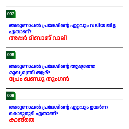
007
അരുണാചൽ പ്രദേശിന്റെ ഏറ്റവും വലിയ ജില്ല
ഏതാണ്?
അപ്പർ ദിബാങ് വാലി
008
അരുണാചൽ പ്രദേശിന്റെ ആദ്യത്തെ
മുഖ്യമന്ത്രി ആര്?
പ്രേം ഖണ്ഡു തുംഗൻ
009
അരുണാചൽ പ്രദേശിന്റെ ഏറ്റവും ഉയർന്ന
കൊടുമുടി ഏതാണ്?
കാങ്‌തെ