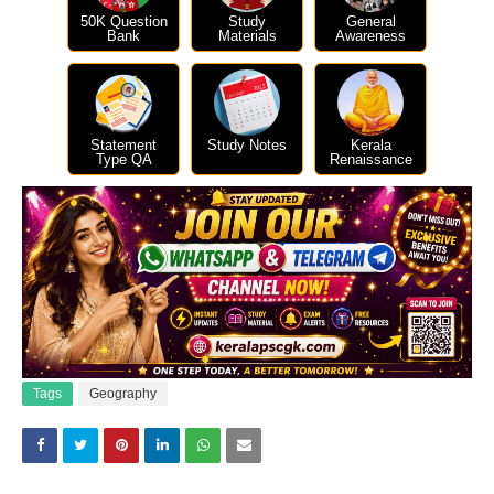
50K Question
Study
General
Bank
Materials
Awareness
Statement
Study Notes
Kerala
Type QA
Renaissance
Tags
Geography