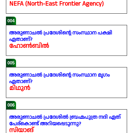
NEFA (North-East Frontier Agency)
004
അരുണാചൽ പ്രദേശിന്റെ സംസ്ഥാന പക്ഷി
ഏതാണ്?
ഹോൺബിൽ
005
അരുണാചൽ പ്രദേശിന്റെ സംസ്ഥാന മൃഗം
ഏതാണ്?
മിഥുൻ
006
അരുണാചൽ പ്രദേശിൽ ബ്രഹ്മപുത്ര നദി ഏത്
പേര്‌കൊണ്ട് അറിയപ്പെടുന്നു?
സിയാങ്