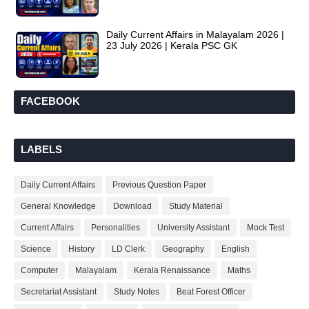
Daily Current Affairs in Malayalam 2026 |
23 July 2026 | Kerala PSC GK
FACEBOOK
LABELS
Daily Current Affairs
Previous Question Paper
General Knowledge
Download
Study Material
Current Affairs
Personalities
University Assistant
Mock Test
Science
History
LD Clerk
Geography
English
Computer
Malayalam
Kerala Renaissance
Maths
Secretariat Assistant
Study Notes
Beat Forest Officer