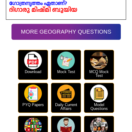
ഗോത്രനൃത്തം ഏതാണ്?
ദിഗാരു മിഷ്മി ബുയിയ
MORE GEOGRAPHY QUESTIONS
Download
Mock Test
MCQ Mock
Test
PYQ Papers
Daily Current
Model
Affairs
Questions