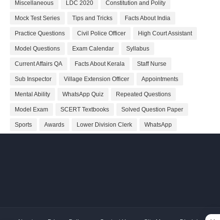
Miscellaneous
LDC 2020
Constitution and Polity
Mock Test Series
Tips and Tricks
Facts About India
Practice Questions
Civil Police Officer
High Court Assistant
Model Questions
Exam Calendar
Syllabus
Current Affairs QA
Facts About Kerala
Staff Nurse
Sub Inspector
Village Extension Officer
Appointments
Mental Ability
WhatsApp Quiz
Repeated Questions
Model Exam
SCERT Textbooks
Solved Question Paper
Sports
Awards
Lower Division Clerk
WhatsApp