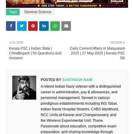
Tags
General Science
OLDER
NEWER
Kerala PSC | Indian State |
Daily Current Affairs in Malayalam
Chhattisgarh | 50 Questions and
2025 | 27 May 2025 | Kerala PSC
Answers
GK
POSTED BY
SANTHOSH NAIR
A retired Indian Navy veteran with a distinguished
career in administration, pay & allowances, and
personnel management. Served in various
prestigious establishments including INS Tabar,
Indian Naval Hospital Nivarini, CABS Mankhurd,
NCC Units at Karwar and Changanassery, and
the Wireless Experimental Unit, Thane.
Passionate about education, competitive exam
preparation, and sharing knowledge through