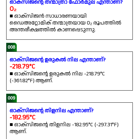
ഓക്സിജന്റെ തന്മാത്രാ ഫോർമുല എന്താണ്?
O₂
■ ഓക്സിജൻ സാധാരണയായി
ഡൈഅറ്റോമിക് തന്മാത്രയായ O₂ രൂപത്തിൽ
അന്തരീക്ഷത്തിൽ കാണപ്പെടുന്നു.
008
ഓക്സിജന്റെ ഉരുകൽ നില എന്താണ്?
-218.79°C
■ ഓക്സിജന്റെ ഉരുകൽ നില -218.79°C
(-361.82°F) ആണ്.
009
ഓക്സിജന്റെ തിളനില എന്താണ്?
-182.95°C
■ ഓക്സിജന്റെ തിളനില -182.95°C (-297.31°F)
ആണ്.