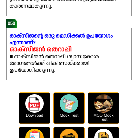
കാരണമാകുന്നു.
050
ഓക്സിജന്റെ ഒരു മെഡിക്കൽ ഉപയോഗം
എന്താണ്?
ഓക്സിജൻ തെറാപ്പി
■ ഓക്സിജൻ തെറാപ്പി ശ്വാസകോശ
രോഗങ്ങൾക്ക് ചികിത്സയ്ക്കായി
ഉപയോഗിക്കുന്നു.
Download
Mock Test
MCQ Mock
Test