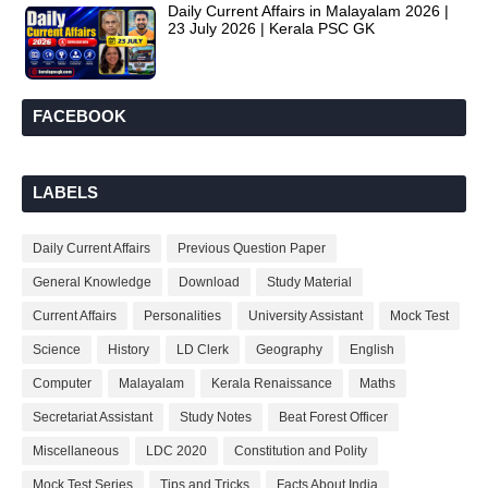
Daily Current Affairs in Malayalam 2026 |
23 July 2026 | Kerala PSC GK
FACEBOOK
LABELS
Daily Current Affairs
Previous Question Paper
General Knowledge
Download
Study Material
Current Affairs
Personalities
University Assistant
Mock Test
Science
History
LD Clerk
Geography
English
Computer
Malayalam
Kerala Renaissance
Maths
Secretariat Assistant
Study Notes
Beat Forest Officer
Miscellaneous
LDC 2020
Constitution and Polity
Mock Test Series
Tips and Tricks
Facts About India