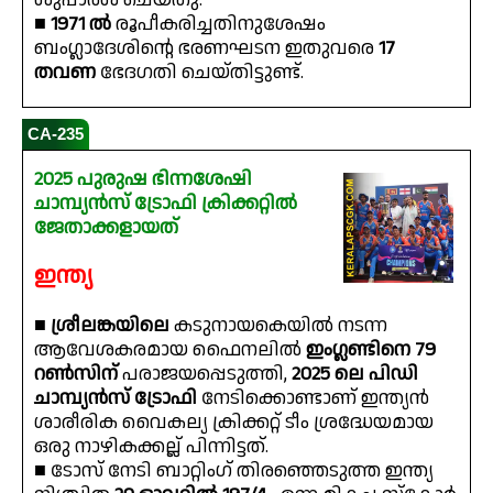
■
1971 ൽ
രൂപീകരിച്ചതിനുശേഷം
ബംഗ്ലാദേശിന്റെ ഭരണഘടന ഇതുവരെ
17
തവണ
ഭേദഗതി ചെയ്തിട്ടുണ്ട്.
CA-235
2025 പുരുഷ ഭിന്നശേഷി
ചാമ്പ്യൻസ് ട്രോഫി ക്രിക്കറ്റിൽ
ജേതാക്കളായത്
ഇന്ത്യ
■
ശ്രീലങ്കയിലെ
കടുനായകെയിൽ നടന്ന
ആവേശകരമായ ഫൈനലിൽ
ഇംഗ്ലണ്ടിനെ 79
റൺസിന്
പരാജയപ്പെടുത്തി,
2025 ലെ പിഡി
ചാമ്പ്യൻസ് ട്രോഫി
നേടിക്കൊണ്ടാണ് ഇന്ത്യൻ
ശാരീരിക വൈകല്യ ക്രിക്കറ്റ് ടീം ശ്രദ്ധേയമായ
ഒരു നാഴികക്കല്ല് പിന്നിട്ടത്.
■ ടോസ് നേടി ബാറ്റിംഗ് തിരഞ്ഞെടുത്ത ഇന്ത്യ