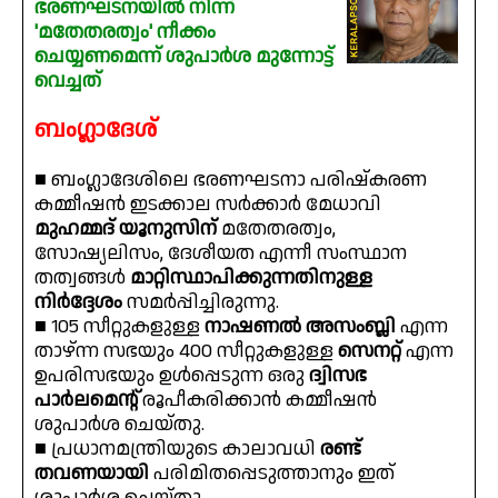
ഭരണഘടനയിൽ നിന്ന്
'മതേതരത്വം' നീക്കം
ചെയ്യണമെന്ന് ശുപാർശ മുന്നോട്ട്
വെച്ചത്
ബംഗ്ലാദേശ്
■ ബംഗ്ലാദേശിലെ ഭരണഘടനാ പരിഷ്കരണ
കമ്മീഷൻ ഇടക്കാല സർക്കാർ മേധാവി
മുഹമ്മദ് യൂനുസിന്
മതേതരത്വം,
സോഷ്യലിസം, ദേശീയത എന്നീ സംസ്ഥാന
തത്വങ്ങൾ
മാറ്റിസ്ഥാപിക്കുന്നതിനുള്ള
നിർദ്ദേശം
സമർപ്പിച്ചിരുന്നു.
■ 105 സീറ്റുകളുള്ള
നാഷണൽ അസംബ്ലി
എന്ന
താഴ്ന്ന സഭയും 400 സീറ്റുകളുള്ള
സെനറ്റ്
എന്ന
ഉപരിസഭയും ഉൾപ്പെടുന്ന ഒരു
ദ്വിസഭ
പാർലമെന്റ്
രൂപീകരിക്കാൻ കമ്മീഷൻ
ശുപാർശ ചെയ്തു.
■ പ്രധാനമന്ത്രിയുടെ കാലാവധി
രണ്ട്
തവണയായി
പരിമിതപ്പെടുത്താനും ഇത്
ശുപാർശ ചെയ്തു.