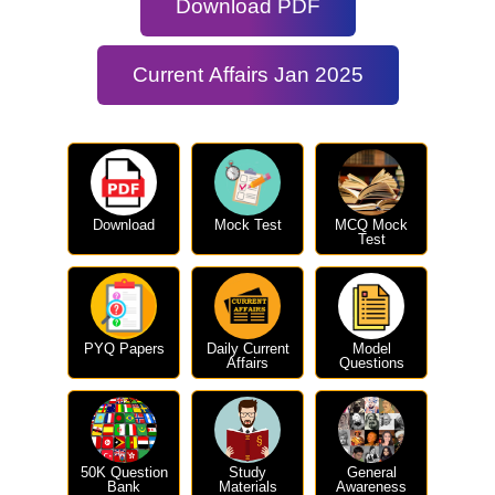
Download PDF
Current Affairs Jan 2025
Download
Mock Test
MCQ Mock
Test
PYQ Papers
Daily Current
Model
Affairs
Questions
50K Question
Study
General
Bank
Materials
Awareness