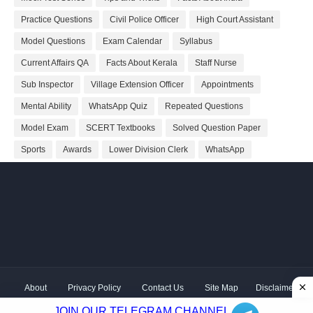
Practice Questions
Civil Police Officer
High Court Assistant
Model Questions
Exam Calendar
Syllabus
Current Affairs QA
Facts About Kerala
Staff Nurse
Sub Inspector
Village Extension Officer
Appointments
Mental Ability
WhatsApp Quiz
Repeated Questions
Model Exam
SCERT Textbooks
Solved Question Paper
Sports
Awards
Lower Division Clerk
WhatsApp
About
Privacy Policy
Contact Us
Site Map
Disclaimer
Copyright ©
2026 Shivodaya Associates | Owner
Hum
JOIN OUR TELEGRAM CHANNEL