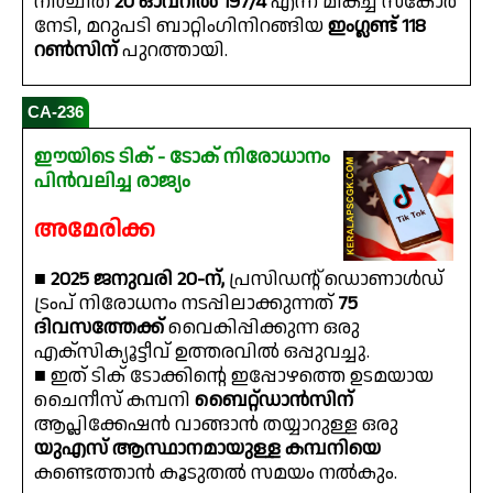
നിശ്ചിത
20 ഓവറിൽ 197/4
എന്ന മികച്ച സ്കോർ
നേടി, മറുപടി ബാറ്റിംഗിനിറങ്ങിയ
ഇംഗ്ലണ്ട് 118
റൺസിന്
പുറത്തായി.
CA-236
ഈയിടെ ടിക് - ടോക് നിരോധാനം
പിൻവലിച്ച രാജ്യം
അമേരിക്ക
■
2025 ജനുവരി 20-ന്,
പ്രസിഡന്റ് ഡൊണാൾഡ്
ട്രംപ് നിരോധനം നടപ്പിലാക്കുന്നത്
75
ദിവസത്തേക്ക്
വൈകിപ്പിക്കുന്ന ഒരു
എക്സിക്യൂട്ടീവ് ഉത്തരവിൽ ഒപ്പുവച്ചു.
■ ഇത് ടിക് ടോക്കിന്റെ ഇപ്പോഴത്തെ ഉടമയായ
ചൈനീസ് കമ്പനി
ബൈറ്റ്ഡാൻസിന്
ആപ്ലിക്കേഷൻ വാങ്ങാൻ തയ്യാറുള്ള ഒരു
യുഎസ് ആസ്ഥാനമായുള്ള കമ്പനിയെ
കണ്ടെത്താൻ കൂടുതൽ സമയം നൽകും.