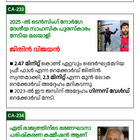
CA-233
2025 -ൽ ടെൻസിംഗ് നോർഗേ
ദേശീയ സാഹസിക പുരസ്‌കാരം
നേടിയ മലയാളി
ജിതിൻ വിജയൻ
■
2.47 മിനിറ്റ്
കൊണ്ട് ഏറ്റവും ദൈർഘ്യമേറിയ
ഫ്രീ ഫാൾ എന്ന റെക്കോർഡ് ജിതിൻ
സ്വന്തമാക്കി,
2.3 മിനിറ്റ്
എന്ന മുൻ ലോക
റെക്കോർഡ് അദ്ദേഹം മറികടന്നു.
■ 2023-ൽ ഈ ജമ്പിന് അദ്ദേഹം
ഗിന്നസ് വേൾഡ്
റെക്കോർഡ് നേടി.
CA-234
ഏത് രാജ്യത്തിന്ടെ ഭരണഘടനാ
പരിഷ്കരണ കമ്മീഷൻ ആണ്