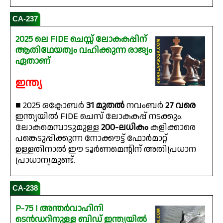
CA-237
2025 ലെ FIDE ചെസ്സ് ലോകകപ്പിന്
ആതിഥേയത്വം വഹിക്കുന്ന രാജ്യം
ഏതാണ്
ഇന്ത്യ
■ 2025 ഒക്ടോബർ
31 മുതൽ
നവംബർ
27 വരെ
ഇന്ത്യയിൽ FIDE ചെസ് ലോകകപ്പ് നടക്കും.
ലോകമെമ്പാടുമുള്ള
200-ലധികം
കളിക്കാരെ
പങ്കെടുപ്പിക്കുന്ന നോക്കൗട്ട് ഫോർമാറ്റ്
ഉള്ളതിനാൽ ഈ ടൂർണമെന്റിന് അതിപ്രധാന
പ്രാധാന്യമുണ്ട്.
CA-238
P-75 I അന്തർവാഹിനി
ടെൻഡറിനുള്ള ബിഡ് ഇന്ത്യയിൽ