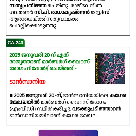
സത്യപ്രതിജ്ഞ
ചെയ്തു. രാജ്ഭവനിൽ
ഗവർണർ
സി.പി. രാധാകൃഷ്ണൻ
ജസ്റ്റിസ്
ആരാധെയ്ക്ക് സത്യവാചകം
ചൊല്ലിക്കൊടുത്തു.
CA-240
2025 ജനുവരി 20 ന് ഏത്
രാജ്യത്താണ് മാർബർഗ് വൈറസ്
രോഗം റിപ്പോർട്ട് ചെയ്തത് -
ടാൻസാനിയ
■
2025 ജനുവരി 20-ന്,
ടാൻസാനിയയിലെ
കഗേര
മേഖലയിൽ
മാർബർഗ് വൈറസ് രോഗം
(എംവിഡി) സ്ഥിരീകരിച്ചു.
വടക്കുപടിഞ്ഞാറൻ
ടാൻസാനിയയിലാണ് കഗേര മേഖല.