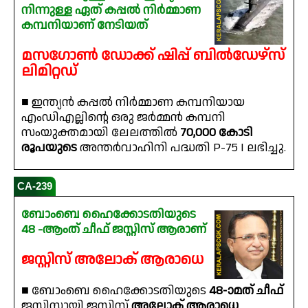
നിന്നുള്ള ഏത് കപ്പൽ നിർമ്മാണ
കമ്പനിയാണ് നേടിയത്
മസഗോൺ ഡോക്ക് ഷിപ്പ് ബിൽഡേഴ്‌സ്
ലിമിറ്റഡ്
■ ഇന്ത്യൻ കപ്പൽ നിർമ്മാണ കമ്പനിയായ
എംഡിഎല്ലിന്റെ ഒരു ജർമ്മൻ കമ്പനി
സംയുക്തമായി ലേലത്തിൽ
70,000 കോടി
രൂപയുടെ
അന്തർവാഹിനി പദ്ധതി P-75 I ലഭിച്ചു.
CA-239
ബോംബെ ഹൈക്കോടതിയുടെ
48 -ആംത് ചീഫ് ജസ്റ്റിസ് ആരാണ്
ജസ്റ്റിസ് അലോക് ആരാധെ
■ ബോംബെ ഹൈക്കോടതിയുടെ
48-ാമത് ചീഫ്
ജസ്റ്റിസായി ജസ്റ്റിസ്
അലോക് ആരാധെ