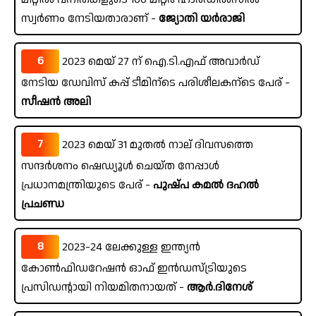
സ്വർണം നേടിയതാരാണ് -
ജ്യോതി യർരാജി
6
2023 മെയ് 27 ന് ഐ.ടി.എഫ് അവാർഡ്
നേടിയ ഡേവിസ് കപ്പ് ടീമിന്ടെ പരിശീലകന്ടെ പേര് -
സീഷൻ അലി
7
2023 മെയ് 31 മുതൽ നാല് ദിവസത്തെ
സന്ദർശനം ഷെഡ്യൂൾ ചെയ്ത നേപ്പാൾ
പ്രധാനമന്ത്രിയുടെ പേര് -
പുഷ്പ കമൽ ദഹൽ
പ്രചണ്ഡ
8
2023-24 ലേക്കുള്ള ഇന്ത്യൻ
കോൺഫിഡറേഷൻ ഓഫ് ഇൻഡസ്ട്രിയുടെ
പ്രസിഡന്റായി നിയമിതനായത് -
ആർ.ദിനേശ്