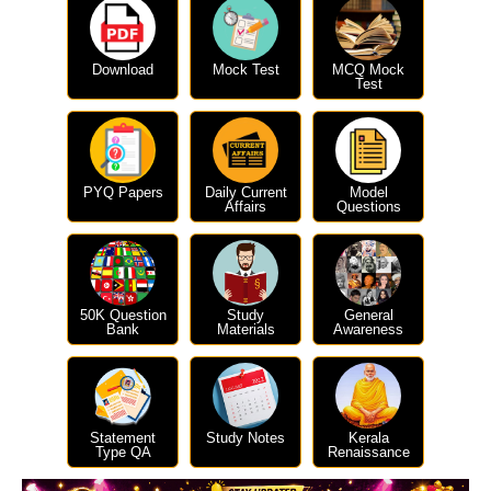
Download
Mock Test
MCQ Mock
Test
PYQ Papers
Daily Current
Model
Affairs
Questions
50K Question
Study
General
Bank
Materials
Awareness
Statement
Study Notes
Kerala
Type QA
Renaissance