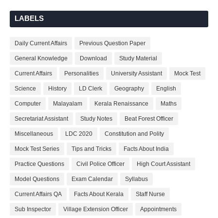
LABELS
Daily Current Affairs
Previous Question Paper
General Knowledge
Download
Study Material
Current Affairs
Personalities
University Assistant
Mock Test
Science
History
LD Clerk
Geography
English
Computer
Malayalam
Kerala Renaissance
Maths
Secretariat Assistant
Study Notes
Beat Forest Officer
Miscellaneous
LDC 2020
Constitution and Polity
Mock Test Series
Tips and Tricks
Facts About India
Practice Questions
Civil Police Officer
High Court Assistant
Model Questions
Exam Calendar
Syllabus
Current Affairs QA
Facts About Kerala
Staff Nurse
Sub Inspector
Village Extension Officer
Appointments