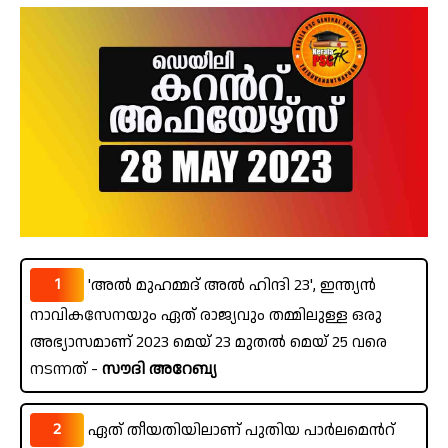
1
'അൽ മുഹമ്മദ് അൽ ഹിന്ദി 23', ഇന്ത്യൻ
നാവികസേനയും ഏത് രാജ്യവും തമ്മിലുള്ള ഒരു
അഭ്യാസമാണ് 2023 മെയ് 23 മുതൽ മെയ് 25 വരെ
നടന്നത് -
സൗദി അറേബ്യ
2
ഏത് തീയതിയിലാണ് പുതിയ പാർലമെൻറ്