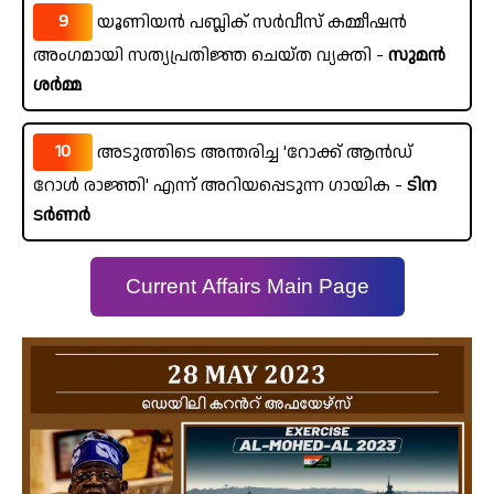
9
യൂണിയൻ പബ്ലിക് സർവീസ് കമ്മീഷൻ
അംഗമായി സത്യപ്രതിജ്ഞ ചെയ്ത വ്യക്തി -
സുമൻ
ശർമ്മ
10
അടുത്തിടെ അന്തരിച്ച 'റോക്ക് ആൻഡ്
റോൾ രാജ്ഞി' എന്ന് അറിയപ്പെടുന്ന ഗായിക -
ടിന
ടർണർ
Current Affairs Main Page