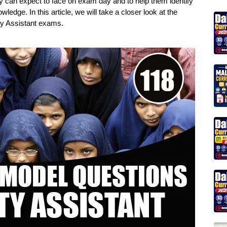
ey can expect to face on exam day and to help them identify
edge. In this article, we will take a closer look at the
ty Assistant exams.