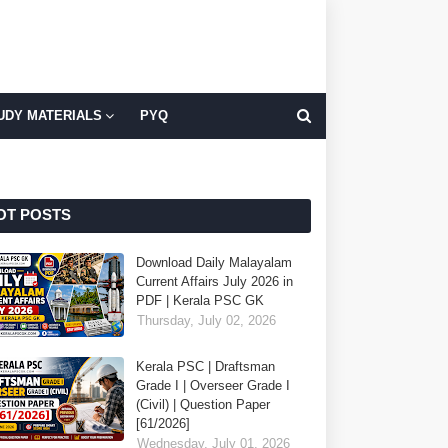
UDY MATERIALS
PYQ
OT POSTS
Download Daily Malayalam
Current Affairs July 2026 in
PDF | Kerala PSC GK
Thursday, July 02, 2026
Kerala PSC | Draftsman
Grade I | Overseer Grade I
(Civil) | Question Paper
[61/2026]
Wednesday, July 01, 2026