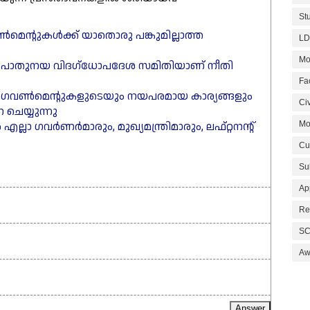
St
െന്റുകൾക്ക് യാതൊരു പങ്കുമില്ലാത്ത
LD
Mo
ഒരു പൊതുനയ വിദഗ്ധോപദേശ സമിതിയാണ് നീതി
Fa
ഥാന ഗവൺമെന്റുകളുടെയും നയപരമായ കാര്യങ്ങളും
Civ
ചെയ്യുന്നു
ാ ഗവർണർമാരും, മുഖ്യമന്ത്രിമാരും, ലഫ്റ്റനന്റ്
Mo
Cu
Su
Ap
Re
SC
Aw