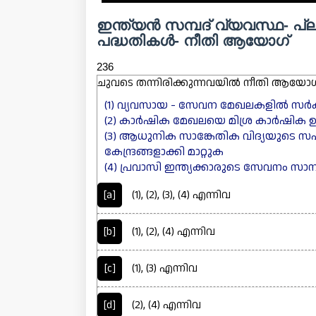
ഇന്ത്യൻ സമ്പദ് വ്യവസ്ഥ- പ
പദ്ധതികൾ- നീതി ആയോഗ്
236
ചുവടെ തന്നിരിക്കുന്നവയിൽ നീതി ആയോഗിന
(1) വ്യവസായ - സേവന മേഖലകളിൽ സർക്കാർ
(2) കാർഷിക മേഖലയെ മിശ്ര കാർഷിക 
(3) ആധുനിക സാങ്കേതിക വിദ്യയുടെ 
കേന്ദ്രങ്ങളാക്കി മാറ്റുക
(4) പ്രവാസി ഇന്ത്യക്കാരുടെ സേവനം സാ
[a]
(1), (2), (3), (4) എന്നിവ
[b]
(1), (2), (4) എന്നിവ
[c]
(1), (3) എന്നിവ
[d]
(2), (4) എന്നിവ