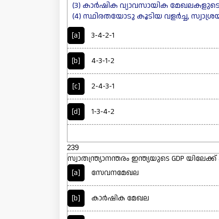
(3) കാർഷിക വ്യാവസായിക മേഖലകളുടെ 
(4) സ്ഥിരതയോടു കൂടിയ വളർച്ച, സ്വാശ്ര
[a]
3-4-2-1
[b]
4-3-1-2
[c]
2-4-3-1
[d]
1-3-4-2
239
സ്വാതന്ത്ര്യാനന്തരം ഇന്ത്യയുടെ GDP യില
[a]
സേവനമേഖല
[b]
കാർഷിക മേഖല