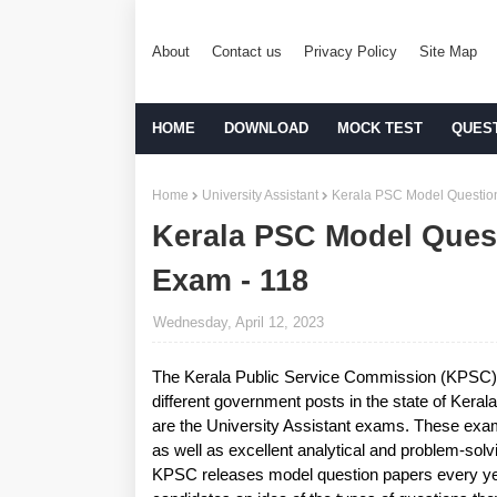
About
Contact us
Privacy Policy
Site Map
HOME
DOWNLOAD
MOCK TEST
QUES
Home
University Assistant
Kerala PSC Model Questions
Kerala PSC Model Quest
Exam - 118
Wednesday, April 12, 2023
The Kerala Public Service Commission (KPSC) i
different government posts in the state of Kera
are the University Assistant exams. These exam
as well as excellent analytical and problem-solv
KPSC releases model question papers every yea