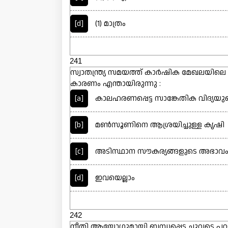
[d]
(1) മാത്രം
241
സ്വാതന്ത്ര്യ സമയത്ത് കാർഷിക മേഖലയില
കാരണം എന്തായിരുന്നു :
[a]
കാലഹരണപ്പെട്ട സാങ്കേതിക വിദ്യ
[b]
മൺസൂണിനെ ആശ്രയിച്ചുള്ള കൃഷി
[c]
അടിസ്ഥാന സൗകര്യങ്ങളുടെ അഭാവ
[d]
ഇവയെല്ലാം
242
നീതി ആയോഗുമായി ബന്ധപ്പെട്ട ചുവടെ 