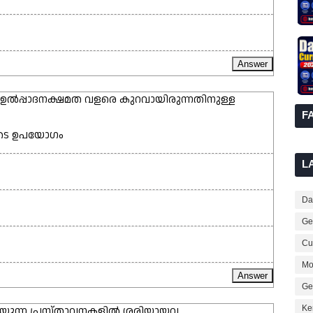
െ ഉൽപ്പാദനക്ഷമത വളരെ കുറവായിരുന്നതിനുള്ള
F
യുടെ ഉപയോഗം
L
Dai
ം
Ge
Cur
Mo
Ge
Ke
പറയുന്ന പ്രസ്താവനകളിൽ ശരിയായവ