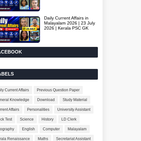
Daily Current Affairs in
Malayalam 2026 | 23 July
2026 | Kerala PSC GK
ACEBOOK
ABELS
ly Current Affairs
Previous Question Paper
neral Knowledge
Download
Study Material
rent Affairs
Personalities
University Assistant
ck Test
Science
History
LD Clerk
ography
English
Computer
Malayalam
rala Renaissance
Maths
Secretariat Assistant