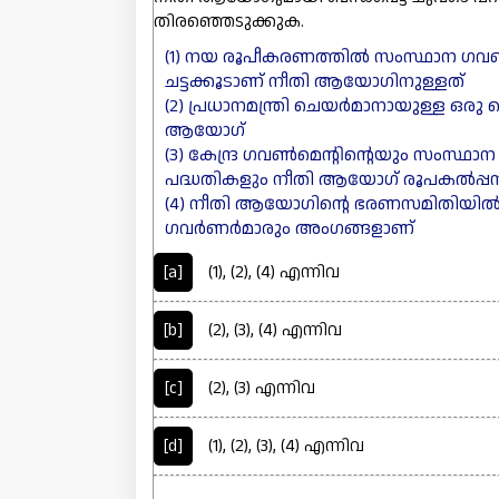
തിരഞ്ഞെടുക്കുക.
(1) നയ രൂപീകരണത്തിൽ സംസ്ഥാന ഗവൺമ
ചട്ടക്കൂടാണ് നീതി ആയോഗിനുള്ളത്
(2) പ്രധാനമന്ത്രി ചെയർമാനായുള്ള 
ആയോഗ്
(3) കേന്ദ്ര ഗവൺമെന്റിന്റെയും സംസ്
പദ്ധതികളും നീതി ആയോഗ് രൂപകൽപ്പന 
(4) നീതി ആയോഗിന്റെ ഭരണസമിതിയിൽ എല്ല
ഗവർണർമാരും അംഗങ്ങളാണ്
[a]
(1), (2), (4) എന്നിവ
[b]
(2), (3), (4) എന്നിവ
[c]
(2), (3) എന്നിവ
[d]
(1), (2), (3), (4) എന്നിവ