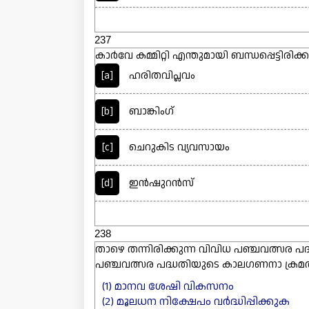
237
കാർവേ കമ്മിറ്റി എന്തുമായി ബന്ധപ്പെട്ടിരിക്കു
[a]
ഹരിതവിപ്ലവം
[b]
ബാങ്കിംഗ്
[c]
ചെറുകിട വ്യവസായം
[d]
ഇൻഷുറൻസ്
238
താഴെ തന്നിരിക്കുന്ന വിവിധ പഞ്ചവത്സര 
പഞ്ചവത്സര പദ്ധതിയുടെ കാലഗണനാ ക്രമ
(1) മാനവ ശേഷി വികസനം
(2) മൂലധന നിക്ഷേപം വർദ്ധിപ്പിക്കുക