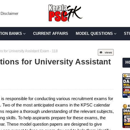
Disclaimer
TION BANKS
CURRENT AFFAIRS
MODEL QUESTIONS
ST
 for University Assistant Exam - 118
views
ions for University Assistant
H
s responsible for conducting various recruitment exams for
la. Two of the most anticipated exams in the KPSC calendar
s require a thorough understanding of the relevant subjects,
ing skills. To help aspirants prepare for these exams, the
r. These model question papers are designed to give