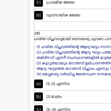
[c]
പ്രാഥമിക മേഖല
[d]
വ്യവസായിക മേഖല
240
ഹരിത വിപ്ലവവുമായി ബന്ധപ്പെട്ട ചുവടെ പ
(1) ഹരിത വിപ്ലവത്തിന്റെ ആദ്യഘട്ടം നട
(2) ഹരിത വിപ്ലവത്തിന്റെ ആദ്യ ഘട്ടം പ
തമിഴ്നാട് എന്നീ സംസ്ഥാനങ്ങളിൽ മാത്രമ
(3) കൂടുതലായും ഗോതമ്പ് ഉല്പാദനത്തി
ആദ്യ ഘട്ടത്തെ ഗോതമ്പ് വിപ്ലവം എന്നും വ
(4) മെച്ചപ്പെട്ട വർദ്ധിച്ച ജലസേചന സൗക
[a]
(1), (2) എന്നിവ
[b]
(2) മാത്രം
[c]
(3), (4) എന്നിവ