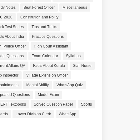
udy Notes
Beat Forest Officer
Miscellaneous
C 2020
Constitution and Polity
ck Test Series
Tips and Tricks
cts About India
Practice Questions
il Police Officer
High Court Assistant
del Questions
Exam Calendar
Syllabus
rrent Affairs QA
Facts About Kerala
Staff Nurse
b Inspector
Village Extension Officer
pointments
Mental Ability
WhatsApp Quiz
peated Questions
Model Exam
ERT Textbooks
Solved Question Paper
Sports
ards
Lower Division Clerk
WhatsApp