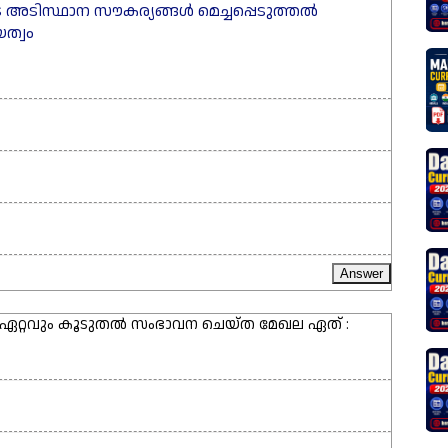
അടിസ്ഥാന സൗകര്യങ്ങൾ മെച്ചപ്പെടുത്തൽ
യത്വം
േക്ക് ഏറ്റവും കൂടുതൽ സംഭാവന ചെയ്ത മേഖല ഏത് :