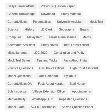
Daily Current Affairs
Previous Question Paper
General Knowledge
Download
Study Material
Current Affairs
Personalities
University Assistant
Mock Test
Science
History
LD Clerk
Geography
English
Computer
Malayalam
Kerala Renaissance
Maths
Secretariat Assistant
Study Notes
Beat Forest Officer
Miscellaneous
LDC 2020
Constitution and Polity
Mock Test Series
Tips and Tricks
Facts About India
Practice Questions
Civil Police Officer
High Court Assistant
Model Questions
Exam Calendar
Syllabus
Current Affairs QA
Facts About Kerala
Staff Nurse
Sub Inspector
Village Extension Officer
Appointments
Mental Ability
WhatsApp Quiz
Repeated Questions
Model Exam
SCERT Textbooks
Solved Question Paper