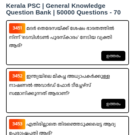
Kerala PSC | General Knowledge
Question Bank | 50000 Questions - 70
3451
മദർ തെരേസയ്ക്ക് ശേഷം ഭാരതത്തിൽ
നിന്ന് ‘ടെമ്പിൾടൺ പുരസ്കാരം’ നേടിയ വ്യക്തി
ആര്?
3452
ഇന്ത്യയിലെ മികച്ച അധ്യാപകർക്കുള്ള
നാഷണൽ അവാർഡ് ഫോർ ടീച്ചേഴ്സ്
സമ്മാനിക്കുന്നത് ആരാണ്?
3453
എതിരില്ലാതെ തിരഞ്ഞെടുക്കപ്പെട്ട ആദ്യ
ഉപരാഷ്ട്രപതി ആര്?