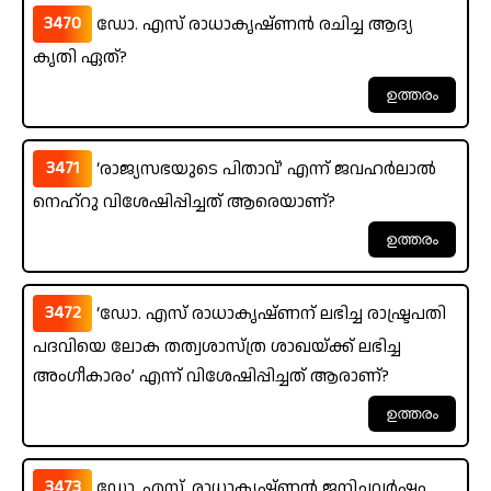
3470
ഡോ. എസ് രാധാകൃഷ്ണൻ രചിച്ച ആദ്യ
കൃതി ഏത്?
3471
‘രാജ്യസഭയുടെ പിതാവ്’ എന്ന് ജവഹർലാൽ
നെഹ്റു വിശേഷിപ്പിച്ചത് ആരെയാണ്?
3472
‘ഡോ. എസ് രാധാകൃഷ്ണന് ലഭിച്ച രാഷ്ട്രപതി
പദവിയെ ലോക തത്വശാസ്ത്ര ശാഖയ്ക്ക് ലഭിച്ച
അംഗീകാരം’ എന്ന് വിശേഷിപ്പിച്ചത് ആരാണ്?
3473
ഡോ. എസ്. രാധാകൃഷ്ണൻ ജനിച്ചവർഷം