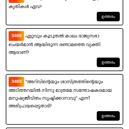
കൃതികൾ ഏവ?
3468
ഏറ്റവും കൂടുതൽ കാലം രാജ്യസഭാ
ചെയർമാൻ ആയിരുന്ന രണ്ടാമത്തെ വ്യക്തി
ആരാണ്?
3469
“അറിവിന്റെയും ശാസ്ത്രത്തിന്റെയും
അടിത്തറയിൽ നിന്നു മാത്രമേ സന്തോഷകരമായ
മനുഷ്യജീവിതം സൃഷ്ടിക്കാനാവു” എന്ന്
അഭിപ്രായപ്പെട്ടതാര്?