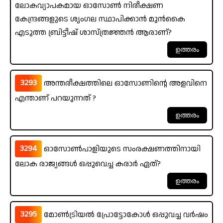
ലോകവ്യാപകമായ ഓസോൺ നിരീക്ഷണ
കേന്ദ്രങ്ങളുടെ ശൃംഗല സ്ഥാപിക്കാൻ മുൻകൈ
എടുത്ത ബ്രിട്ടീഷ് ശാസ്ത്രജ്ഞൻ ആരാണ്?
3293
അന്തരീക്ഷത്തിലെ ഓസോണിന്റെ അളവിനെ
എന്താണ് പറയുന്നത് ?
3294
ഓസോൺപാളിയുടെ സംരക്ഷണത്തിനായി
ലോക രാജ്യങ്ങൾ ഒപ്പുവെച്ച കരാർ ഏത്?
3295
മോൺട്രിയൽ പ്രോട്ടോകോൾ ഒപ്പുവച്ച വർഷം