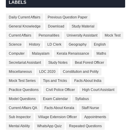
LABELS
Daily Current Affairs
Previous Question Paper
General Knowledge
Download
Study Material
Current Affairs
Personalities
University Assistant
Mock Test
Science
History
LD Clerk
Geography
English
Computer
Malayalam
Kerala Renaissance
Maths
Secretariat Assistant
Study Notes
Beat Forest Officer
Miscellaneous
LDC 2020
Constitution and Polity
Mock Test Series
Tips and Tricks
Facts About India
Practice Questions
Civil Police Officer
High Court Assistant
Model Questions
Exam Calendar
Syllabus
Current Affairs QA
Facts About Kerala
Staff Nurse
Sub Inspector
Village Extension Officer
Appointments
Mental Ability
WhatsApp Quiz
Repeated Questions