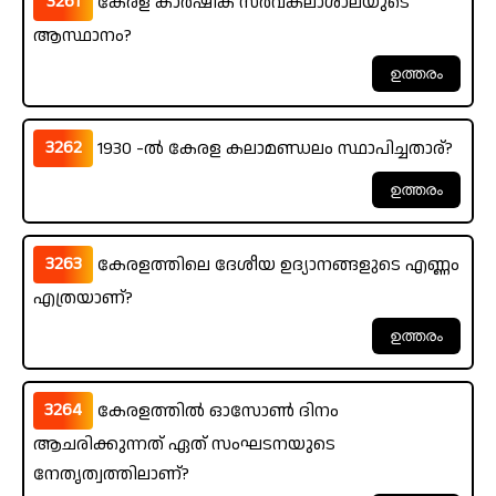
3261
കേരള കാർഷിക സർവകലാശാലയുടെ
ആസ്ഥാനം?
3262
1930 -ൽ കേരള കലാമണ്ഡലം സ്ഥാപിച്ചതാര്?
3263
കേരളത്തിലെ ദേശീയ ഉദ്യാനങ്ങളുടെ എണ്ണം
എത്രയാണ്?
3264
കേരളത്തിൽ ഓസോൺ ദിനം
ആചരിക്കുന്നത് ഏത് സംഘടനയുടെ
നേതൃത്വത്തിലാണ്?