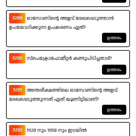
3289
ഓസോണിന്റെ അളവ് രേഖപ്പെടുത്താൻ
ഉപയോഗിക്കുന്ന ഉപകരണം ഏത്?
3290
സ്പെക്ട്രോഫോമീറ്റർ കണ്ടുപിടിച്ചതാര്?
3291
അന്തരീക്ഷത്തിലെ ഓസോണിന്റെ അളവ്
രേഖപ്പെടുത്തുന്നത് ഏത് യൂണിറ്റിലാണ്?
3292
1928 നും 1958 നും ഇടയിൽ