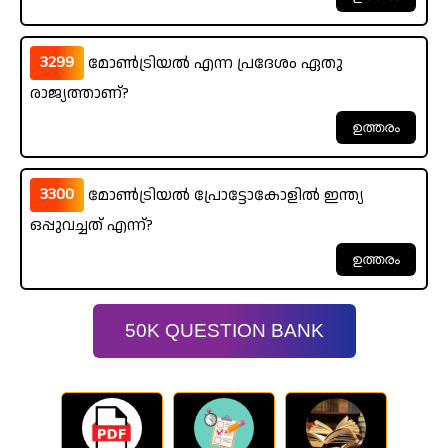
3299
മോൺട്രിയൽ എന്ന പ്രദേശം ഏതു
രാജ്യത്താണ്?
3300
മോൺട്രിയൽ പ്രോട്ടോകോളിൽ ഇന്ത്യ
ഒപ്പുവച്ചത് എന്ന്?
50K QUESTION BANK