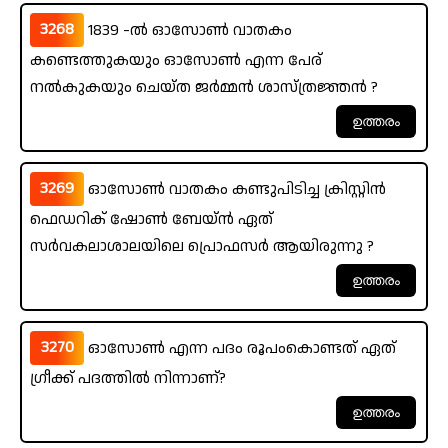
3268
1839 -ൽ ഓസോൺ വാതകം
കണ്ടെത്തുകയും ഓസോൺ എന്ന പേര്
നൽകുകയും ചെയ്ത ജർമ്മൻ ശാസ്ത്രജ്ഞൻ ?
3269
ഓസോൺ വാതകം കണ്ടുപിടിച്ച ക്രിസ്റ്റിൻ
ഫെഡറിക് ഷോൺ ബേയ്ൻ ഏത്
സർവകലാശാലയിലെ പ്രൊഫസർ ആയിരുന്നു ?
3270
ഓസോൺ എന്ന പദം രൂപംകൊണ്ടത് ഏത്
ഗ്രീക്ക് പദത്തിൽ നിന്നാണ്?