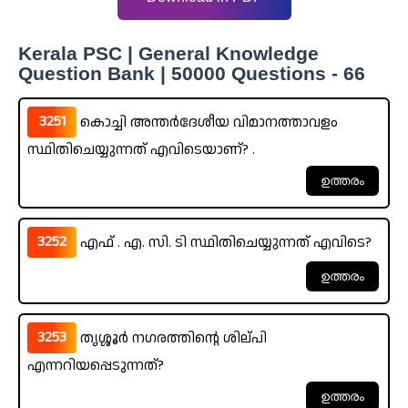
Kerala PSC | General Knowledge
Question Bank | 50000 Questions - 66
3251
കൊച്ചി അന്തർദേശീയ വിമാനത്താവളം
സ്ഥിതിചെയ്യുന്നത് എവിടെയാണ്? .
3252
എഫ് . എ. സി. ടി സ്ഥിതിചെയ്യുന്നത് എവിടെ?
3253
തൃശ്ശൂർ നഗരത്തിന്റെ ശില്പി
എന്നറിയപ്പെടുന്നത്?