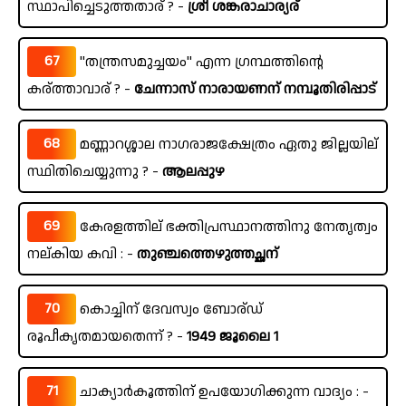
സ്ഥാപിച്ചെടുത്തതാര് ? -
ശ്രീ ശങ്കരാചാര്യര്
67
"തന്ത്രസമുച്ചയം" എന്ന ഗ്രന്ഥത്തിന്റെ
കര്ത്താവാര് ? -
ചേന്നാസ് നാരായണന് നമ്പൂതിരിപ്പാട്
68
മണ്ണാറശ്ശാല നാഗരാജക്ഷേത്രം ഏതു ജില്ലയില്
സ്ഥിതിചെയ്യുന്നു ? -
ആലപ്പുഴ
69
കേരളത്തില് ഭക്തിപ്രസ്ഥാനത്തിനു നേതൃത്വം
നല്കിയ കവി : -
തുഞ്ചത്തെഴുത്തച്ഛന്
70
കൊച്ചിന് ദേവസ്വം ബോര്ഡ്
രൂപീകൃതമായതെന്ന് ? -
1949 ജൂലൈ 1
71
ചാക്യാർകൂത്തിന് ഉപയോഗിക്കുന്ന വാദ്യം : -