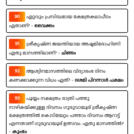
90
ഏറ്റവും പ്രസിദ്ധമായ ക്ഷേത്രകലാപീഠം
ഏതാണ്? -
വൈക്കം
91
ശ്രീകൃഷ്ണ ജയന്തിയായ അഷ്ടമിരോഹിണി
ഏതു മാസത്തിലാണ്? -
ചിങ്ങം
92
ആശ്വിനമാസത്തിലെ വിദ്യാരംഭ ദിനം
കണക്കാക്കുന്ന വിധം ഏത്? -
ദശമി പിറന്നാൾ പക്ഷം
93
പൂയ്യം നക്ഷത്രം രാത്രി പത്തു
നാഴികയ്ക്കുള്ള ദിവസം ഗുരുവായൂര് ശ്രീകൃഷ്ണ
ക്ഷേത്രത്തിൽ കൊടിയേറ്റം പത്താം ദിവസം ആറാട്ട്
എന്നതാണ് ഗുരുവായൂര് ഉത്സവം. ഏതു മാസത്തിൽ?
-
കുംഭം