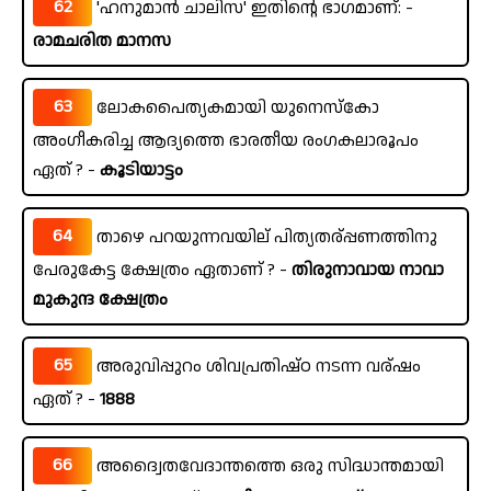
62
'ഹനുമാൻ ചാലിസ' ഇതിന്റെ ഭാഗമാണ്: -
രാമചരിത മാനസ
63
ലോകപൈത്യകമായി യുനെസ്കോ
അംഗീകരിച്ച ആദ്യത്തെ ഭാരതീയ രംഗകലാരൂപം
ഏത് ? -
കൂടിയാട്ടം
64
താഴെ പറയുന്നവയില് പിത്യതര്പ്പണത്തിനു
പേരുകേട്ട ക്ഷേത്രം ഏതാണ് ? -
തിരുനാവായ നാവാ
മുകുന്ദ ക്ഷേത്രം
65
അരുവിപ്പുറം ശിവപ്രതിഷ്ഠ നടന്ന വര്ഷം
ഏത് ? -
1888
66
അദ്വൈതവേദാന്തത്തെ ഒരു സിദ്ധാന്തമായി