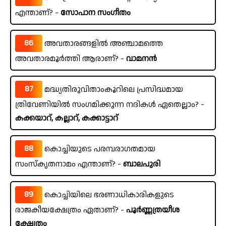
എന്താണ്? -
സോപാന സംഗീതം
86
അവതാരങ്ങളിൽ അഞ്ചാമത്തെ
അവതാരമൂർത്തി ആരാണ്? -
വാമനൻ
87
മദ്ധ്യതിരുവിതാംകൂറിലെ പ്രസിദ്ധമായ
ത്രിവേണിയിൽ സംഗമിക്കുന്ന നദികൾ ഏതെല്ലാം? -
കക്കയാറ്, കല്ലാറ്, കക്കാട്ടാറ്
88
കൊച്ചിയുടെ പരമ്പരാഗതമായ
സംസ്കൃതനാമം എന്താണ്? -
ബാലപുരി
89
കൊച്ചിയിലെ ഭരണാധികാരികളുടെ
രാജകീയക്ഷേത്രം ഏതാണ്? -
പൂർണ്ണത്രയീശ
ക്ഷേത്രം