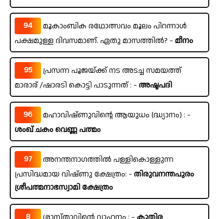
94
മൂകാംബിക രഥോത്സവം മൂലം പിറന്നാൾ
പക്ഷമുള്ള ദിവസമാണ്. ഏതു മാസത്തിൽ? -
മീനം
95
പ്രസന്ന പൂജയ്ക്ക് നട അടച്ച സമയത്ത്
മാരാര് /ഷാരടി കൊട്ടി പാടുന്നത് : -
അഷ്ടപദി
96
മഹാവിഷ്ണുവിന്റെ ആയുധം (ദ്ധ്യാനം) : -
ശംഖ് ചകം വെണ്ണ പത്മം
97
അനന്തനാഗത്തിൽ പള്ളികൊള്ളുന്ന
പ്രസിദ്ധമായ വിഷ്ണു ക്ഷേത്രം: -
തിരുവനന്തപുരം
ശ്രീപത്മനാഭസ്വാമി ക്ഷേത്രം
8
ശാസ്താവിന്റെ വാഹനം : -
കുതിര