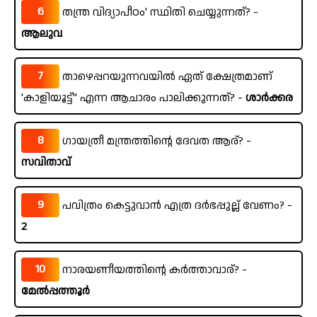
6
തന്ത്ര വിദ്യാപീഠം' സ്ഥിതി ചെയ്യുന്നത്? -
ആലുവ
7
താഴെപ്പറയുന്നവയിൽ ഏത് ക്ഷേത്രമാണ്
'കാളിയൂട്ട്" എന്ന ആചാരം പാലിക്കുന്നത്? -
ശാർക്കര
8
ഗായത്രീ മന്ത്രത്തിന്റെ ദേവത ആര്? -
സവിതാവ്
9
പവിത്രം കെട്ടുവാൻ എത്ര ദർഭപ്പുല്ല് വേണം? -
2
10
നാരയണീയത്തിന്റെ കർത്താവാര്? -
മേൽപ്പത്തൂർ