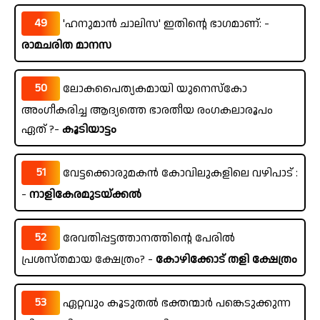
49
'ഹനുമാൻ ചാലിസ' ഇതിന്റെ ഭാഗമാണ്: -
രാമചരിത മാനസ
50
ലോകപൈത്യകമായി യുനെസ്കോ
അംഗീകരിച്ച ആദ്യത്തെ ഭാരതീയ രംഗകലാരൂപം
ഏത് ?-
കൂടിയാട്ടം
51
വേട്ടക്കൊരുമകൻ കോവിലുകളിലെ വഴിപാട് :
-
നാളികേരമുടയ്ക്കൽ
52
രേവതിപ്പട്ടത്താനത്തിന്റെ പേരിൽ
പ്രശസ്തമായ ക്ഷേത്രം? -
കോഴിക്കോട് തളി ക്ഷേത്രം
53
ഏറ്റവും കൂടുതൽ ഭക്തന്മാർ പങ്കെടുക്കുന്ന