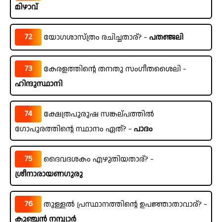
മിഴാവ്
72
യോഗശാസ്ത്രം രചിച്ചതാര്? -
പതഞ്ജലി
73
കേരളത്തിന്റെ തനതു സംഗീതശൈലി -
ഹിന്ദുസ്ഥാനി
74
ക്ഷേത്രപുരുഷ സങ്കല്പത്തിൽ
ഗോപുരത്തിന്റെ സ്ഥാനം ഏത്? -
പാദം
75
ദൈവദശകം എഴുതിയതാര്? -
ശ്രീനാരായണഗുരു
76
തുള്ളൽ പ്രസ്ഥാനത്തിന്റെ ഉപജ്ഞാതാവാര്? -
കുഞ്ചൻ നമ്പ്യാർ