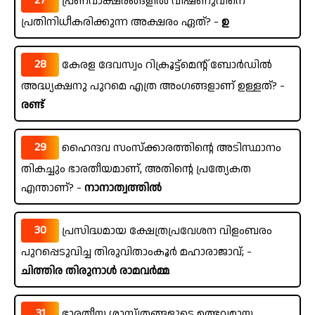
27
പ്രണവാക്ഷരങ്ങളിൽ വിഷ്ണുവിനെ
പ്രതിനിധീകരിക്കുന്ന അക്ഷരം ഏത്? -
ഉ
28
കേരള ദേവസ്വം റിക്രൂട്ട്മെന്റ് ബോർഡിൽ
അദ്ധ്യക്ഷനു പുറമെ എത്ര അംഗങ്ങളാണ് ഉള്ളത്? -
രണ്ട്
29
ഹൈന്ദവ സംസ്ക്കാരത്തിന്റെ അടിസ്ഥാനം
തികച്ചും ഭാരതീയമാണ്, അതിന്റെ പ്രത്യേകത
എന്താണ്? -
നാനാത്വത്തിൽ
30
പ്രസിദ്ധമായ ക്ഷേത്രപ്രവേശന വിളംബരം
പുറപ്പെടുവിച്ച തിരുവിതാംകൂർ മഹാരാജാവ്; -
ചിത്തിര തിരുനാൾ രാമവർമ്മ
31
ഭാരതീയ ശാസ്ത്രങ്ങളുടെ ഉത്ഭവമായ