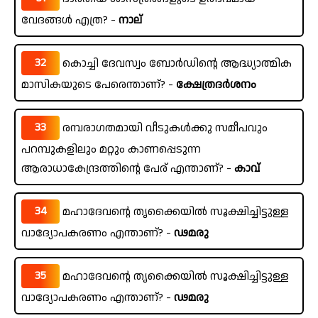
വേദങ്ങൾ എത്ര? -
നാല്
32
കൊച്ചി ദേവസ്വം ബോർഡിന്റെ ആദ്ധ്യാത്മിക
മാസികയുടെ പേരെന്താണ്? -
ക്ഷേത്രദർശനം
33
രമ്പരാഗതമായി വീടുകൾക്കു സമീപവും
പറമ്പുകളിലും മറ്റും കാണപ്പെടുന്ന
ആരാധാകേന്ദ്രത്തിന്റെ പേര് എന്താണ്? -
കാവ്
34
മഹാദേവന്റെ തൃക്കൈയിൽ സൂക്ഷിച്ചിട്ടുള്ള
വാദ്യോപകരണം എന്താണ്? -
ഢമരു
35
മഹാദേവന്റെ തൃക്കൈയിൽ സൂക്ഷിച്ചിട്ടുള്ള
വാദ്യോപകരണം എന്താണ്? -
ഢമരു