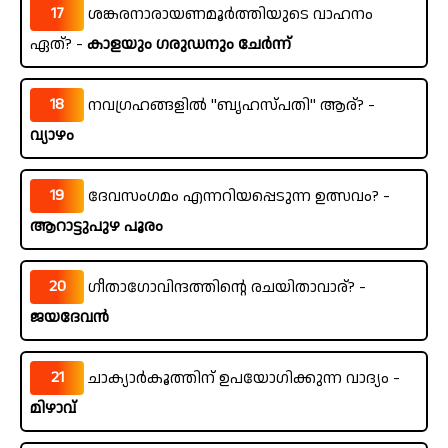
17
ശങ്കരനാരായണമൂർത്തിയുടെ വാഹനം
ഏത്? -
കാളയും ഗരുഡനും ചേർന്ന്
18
നവഗ്രഹങ്ങളിൽ "ബൃഹസ്പതി" ആര്? -
വ്യാഴം
19
ദേവസംഗമം എന്നറിയപ്പെടുന്ന ഉത്സവം? -
ആറാട്ടുപുഴ പൂരം
20
ഗീതാഗോവിന്ദത്തിന്റെ രചയിതാവാര്? -
ജയദേവൻ
21
ചാക്യാർകൂത്തിന് ഉപയോഗിക്കുന്ന വാദ്യം -
മിഴാവ്