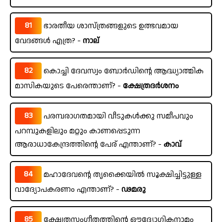
81
ഭാരതീയ ശാസ്ത്രങ്ങളുടെ ഉത്ഭവമായ
വേദങ്ങൾ എത്ര? -
നാല്
82
കൊച്ചി ദേവസ്വം ബോർഡിന്റെ ആദ്ധ്യാത്മിക
മാസികയുടെ പേരെന്താണ്? -
ക്ഷേത്രദർശനം
83
പരമ്പരാഗതമായി വീടുകൾക്കു സമീപവും
പറമ്പുകളിലും മറ്റും കാണപ്പെടുന്ന
ആരാധാകേന്ദ്രത്തിന്റെ പേര് എന്താണ്? -
കാവ്
84
മഹാദേവന്റെ തൃക്കൈയിൽ സൂക്ഷിച്ചിട്ടുള്ള
വാദ്യോപകരണം എന്താണ്? -
ഢമരു
85
ക്ഷേത്രസംഗീതത്തിന്റെ ഔദ്യോഗികനാമം