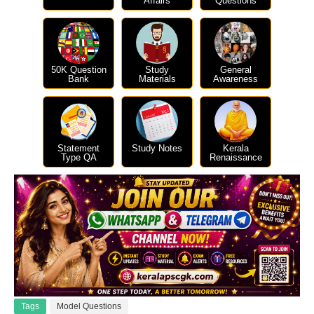
Affairs
Questions
50K Question
Study
General
Bank
Materials
Awareness
Statement
Study Notes
Kerala
Type QA
Renaissance
Tags
Model Questions