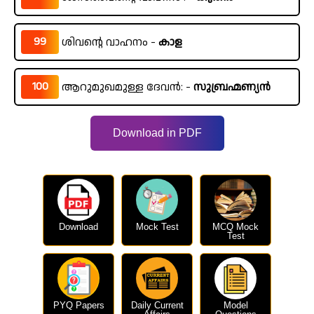
99
ശിവന്റെ വാഹനം -
കാള
100
ആറുമുഖമുള്ള ദേവൻ: -
സുബ്രഹ്മണ്യൻ
Download in PDF
Download
Mock Test
MCQ Mock
Test
PYQ Papers
Daily Current
Model