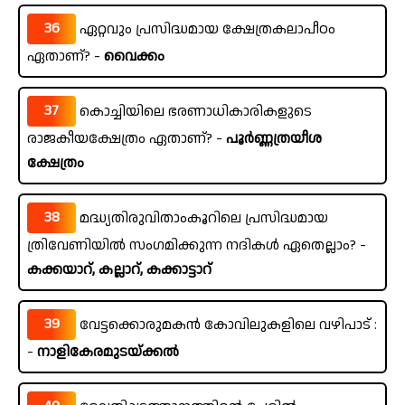
36
ഏറ്റവും പ്രസിദ്ധമായ ക്ഷേത്രകലാപീഠം
ഏതാണ്? -
വൈക്കം
37
കൊച്ചിയിലെ ഭരണാധികാരികളുടെ
രാജകീയക്ഷേത്രം ഏതാണ്? -
പൂർണ്ണത്രയീശ
ക്ഷേത്രം
38
മദ്ധ്യതിരുവിതാംകൂറിലെ പ്രസിദ്ധമായ
ത്രിവേണിയിൽ സംഗമിക്കുന്ന നദികൾ ഏതെല്ലാം? -
കക്കയാറ്, കല്ലാറ്, കക്കാട്ടാറ്
39
വേട്ടക്കൊരുമകൻ കോവിലുകളിലെ വഴിപാട് :
-
നാളികേരമുടയ്ക്കൽ