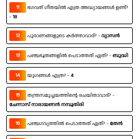
11
ഭഗവത് ഗീതയിൽ എത്ര അദ്ധ്യായങ്ങൾ ഉണ്ട്?
-
18
12
പുരാണങ്ങളുടെ കർത്താവാര്? -
വ്യാസൻ
13
പഞ്ചഭൂതങ്ങളിൽ പെടാത്തത് ഏത്? -
ബുദ്ധി
14
യുഗങ്ങൾ എത്ര? -
4
15
തന്ത്രസമുച്ചയത്തിന്റെ രചയിതാവാര്? -
ചേന്നാസ് നാരായണൻ നമ്പൂതിരി
16
പഞ്ചഗവ്യത്തിൽ പെടാത്തത് ഏത്? -
തേൻ