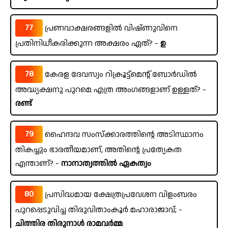
77
പ്രണവാക്ഷരങ്ങളിൽ വിഷ്ണുവിനെ
പ്രതിനിധീകരിക്കുന്ന അക്ഷരം ഏത്? -
ഉ
78
കേരള ദേവസ്വം റിക്രൂട്ട്മെന്റ് ബോർഡിൽ
അദ്ധ്യക്ഷനു പുറമെ എത്ര അംഗങ്ങളാണ് ഉള്ളത്? -
രണ്ട്
79
ഹൈന്ദവ സംസ്ക്കാരത്തിന്റെ അടിസ്ഥാനം
തികച്ചും ഭാരതീയമാണ്, അതിന്റെ പ്രത്യേകത
എന്താണ്? -
നാനാത്വത്തിൽ ഏകത്വം
80
പ്രസിദ്ധമായ ക്ഷേത്രപ്രവേശന വിളംബരം
പുറപ്പെടുവിച്ച തിരുവിതാംകൂർ മഹാരാജാവ്; -
ചിത്തിര തിരുനാൾ രാമവർമ്മ