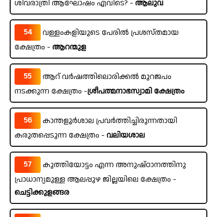
ശിവരാത്രി ആഘോഷം എവിടെ? -
ആലുവ
54
വള്ളംകളിയുടെ പേരിൽ പ്രശസ്തമായ
ക്ഷേത്രം -
ആറന്മുള
55
ആറ് വർഷത്തിലൊരിക്കൽ മുറജപം
നടക്കുന്ന ക്ഷേത്രം -
ശ്രീപത്മനാഭസ്വാമി ക്ഷേത്രം
56
കാന്തളൂർശാല പ്രവർത്തിച്ചിരുന്നതായി
കരുതപ്പെടുന്ന ക്ഷേത്രം -
വലിയശാല
57
കുത്തിയോട്ടം എന്ന അനുഷ്ഠാനത്തിനു
പ്രാധാന്യമുള്ള ആലപ്പുഴ ജില്ലയിലെ ക്ഷേത്രം -
ചെട്ടിക്കുളങ്ങര