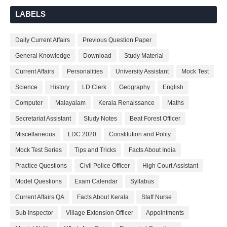
LABELS
Daily Current Affairs
Previous Question Paper
General Knowledge
Download
Study Material
Current Affairs
Personalities
University Assistant
Mock Test
Science
History
LD Clerk
Geography
English
Computer
Malayalam
Kerala Renaissance
Maths
Secretariat Assistant
Study Notes
Beat Forest Officer
Miscellaneous
LDC 2020
Constitution and Polity
Mock Test Series
Tips and Tricks
Facts About India
Practice Questions
Civil Police Officer
High Court Assistant
Model Questions
Exam Calendar
Syllabus
Current Affairs QA
Facts About Kerala
Staff Nurse
Sub Inspector
Village Extension Officer
Appointments