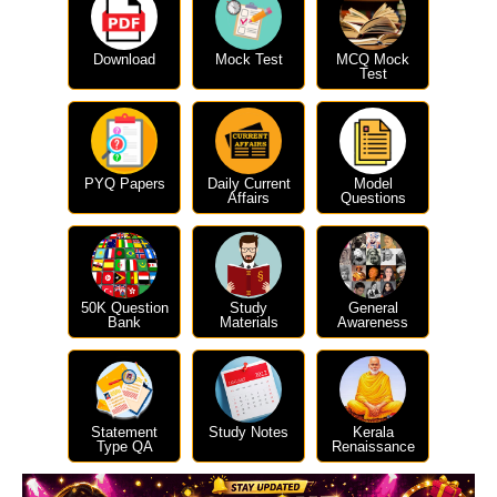
Download
Mock Test
MCQ Mock
Test
PYQ Papers
Daily Current
Model
Affairs
Questions
50K Question
Study
General
Bank
Materials
Awareness
Statement
Study Notes
Kerala
Type QA
Renaissance