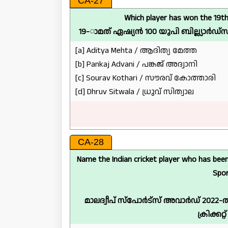
CA-27
Which player has won the 19th
19-ാമത് ഏഷ്യൻ 100 യുപി ബില്ല്യാർഡ്സ്
[a] Aditya Mehta / ആദിത്യ മേത്ത
[b] Pankaj Advani / പങ്കജ് അദ്വാനി
[c] Sourav Kothari / സൗരവ് കോത്താരി
[d] Dhruv Sitwala / ധ്രുവ് സിത്വാല
CA-28
Name the Indian cricket player who has been
Spor
മാലദ്വീപ് സ്‌പോർട്‌സ് അവാർഡ് 2022
ക്രിക്കറ