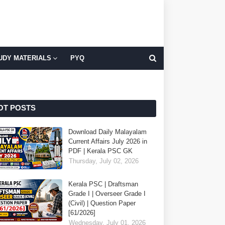
UDY MATERIALS
PYQ
OT POSTS
Download Daily Malayalam
Current Affairs July 2026 in
PDF | Kerala PSC GK
Thursday, July 02, 2026
Kerala PSC | Draftsman
Grade I | Overseer Grade I
(Civil) | Question Paper
[61/2026]
Wednesday, July 01, 2026