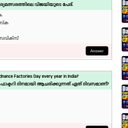
്ദര്യമത്സരത്തിലെ വിജയിയുടെ പേര്.
ക
്സ്ക
െവിക്‌സ്
nance Factories Day every year in India?
ാക്ടറി ദിനമായി ആചരിക്കുന്നത് ഏത് ദിവസമാണ്?