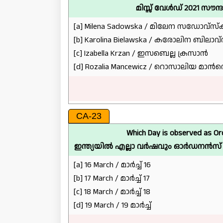
മിസ്സ് വേൾഡ് 2021 സൗന
[a] Milena Sadowska / മിലേന സഡോവ്സ്
[b] Karolina Bielawska / കരോലിന ബിലാവ
[c] Izabella Krzan / ഇസബെല്ല ക്രസാൻ
[d] Rozalia Mancewicz / റൊസാലിയ മാൻസ
CA-23
Which Day is observed as Ord
ഇന്ത്യയിൽ എല്ലാ വർഷവും ഓർഡനൻസ് ഫ
[a] 16 March / മാർച്ച് 16
[b] 17 March / മാർച്ച് 17
[c] 18 March / മാർച്ച് 18
[d] 19 March / 19 മാർച്ച്