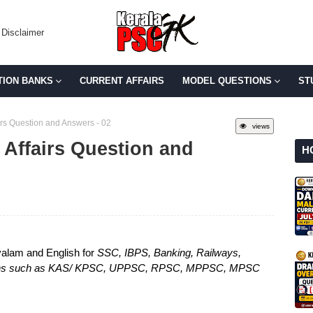
Disclaimer
TION BANKS
CURRENT AFFAIRS
MODEL QUESTIONS
ST
irs Question and Answers - 02
views
 Affairs Question and
H
yalam and English for
SSC, IBPS, Banking, Railways,
titions such as KAS/ KPSC, UPPSC, RPSC, MPPSC, MPSC