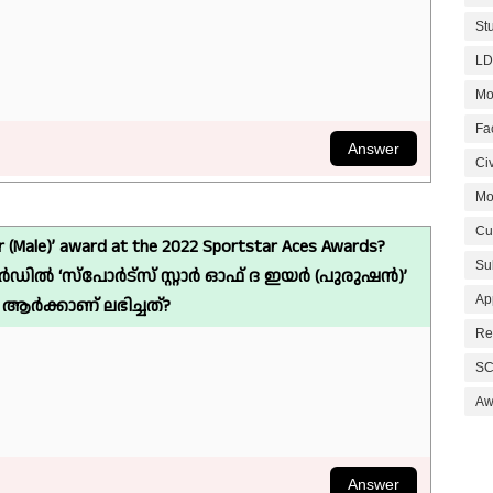
St
LD
Mo
Fa
Civ
Mo
Cu
r (Male)’ award at the 2022 Sportstar Aces Awards?
Su
ാർഡിൽ ‘സ്‌പോർട്‌സ് സ്റ്റാർ ഓഫ് ദ ഇയർ (പുരുഷൻ)’
Ap
ർക്കാണ് ലഭിച്ചത്?
Re
SC
Aw