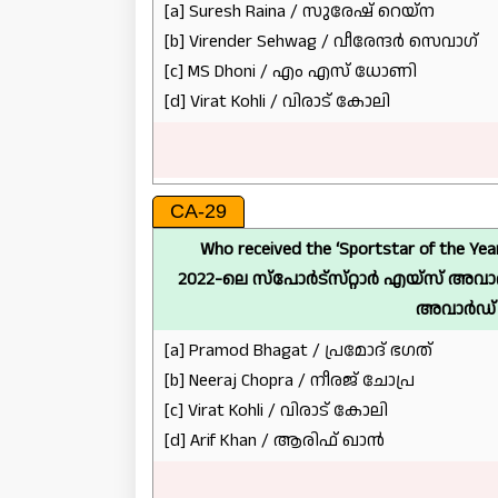
[a] Suresh Raina / സുരേഷ് റെയ്ന
[b] Virender Sehwag / വീരേന്ദർ സെവാഗ്
[c] MS Dhoni / എം എസ് ധോണി
[d] Virat Kohli / വിരാട് കോലി
CA-29
Who received the ‘Sportstar of the Yea
2022-ലെ സ്‌പോർട്‌സ്‌റ്റാർ എയ്‌സ് അവ
അവാർഡ് ആ
[a] Pramod Bhagat / പ്രമോദ് ഭഗത്
[b] Neeraj Chopra / നീരജ് ചോപ്ര
[c] Virat Kohli / വിരാട് കോലി
[d] Arif Khan / ആരിഫ് ഖാൻ