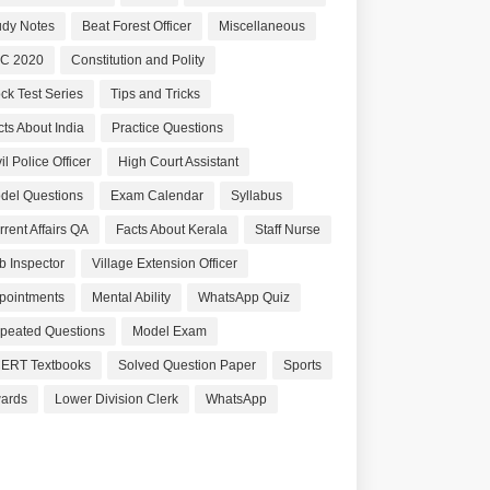
udy Notes
Beat Forest Officer
Miscellaneous
C 2020
Constitution and Polity
ck Test Series
Tips and Tricks
cts About India
Practice Questions
il Police Officer
High Court Assistant
del Questions
Exam Calendar
Syllabus
rrent Affairs QA
Facts About Kerala
Staff Nurse
b Inspector
Village Extension Officer
pointments
Mental Ability
WhatsApp Quiz
peated Questions
Model Exam
ERT Textbooks
Solved Question Paper
Sports
ards
Lower Division Clerk
WhatsApp