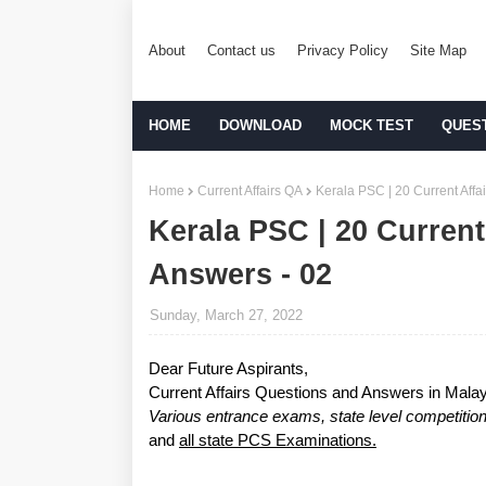
About
Contact us
Privacy Policy
Site Map
HOME
DOWNLOAD
MOCK TEST
QUES
Home
Current Affairs QA
Kerala PSC | 20 Current Affa
Kerala PSC | 20 Current
Answers - 02
Sunday, March 27, 2022
Dear Future Aspirants,
Current Affairs Questions and Answers in Mala
Various entrance exams, state level compe
and
all state PCS Examinations.