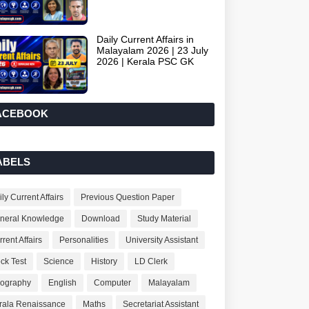
Daily Current Affairs in
Malayalam 2026 | 23 July
2026 | Kerala PSC GK
ACEBOOK
ABELS
ly Current Affairs
Previous Question Paper
neral Knowledge
Download
Study Material
rent Affairs
Personalities
University Assistant
ck Test
Science
History
LD Clerk
ography
English
Computer
Malayalam
rala Renaissance
Maths
Secretariat Assistant