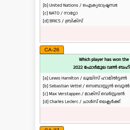
[b] United Nations / ഐക്യരാഷ്ട്രസഭ
[c] NATO / നാറ്റോ
[d] BRICS / ബ്രിക്സ്
CA-26
Which player has won the
2022 ഫോർമുല വൺ ബഹ്‌റൈ
[a] Lewis Hamilton / ലൂയിസ് ഹാമിൽട്ടൺ
[b] Sebastian Vettel / സെബാസ്റ്റ്യൻ വെറ്റൽ
[c] Max Verstappen / മാക്സ് വെർസ്റ്റപ്പൻ
[d] Charles Leclerc / ചാൾസ് ലെക്ലർക്ക്