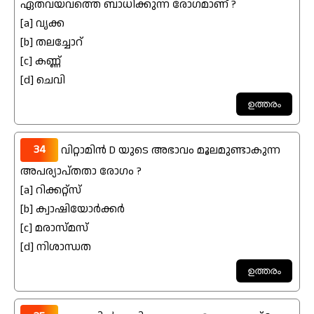
ഏതവയവത്തെ ബാധിക്കുന്ന രോഗമാണ് ?
[a] വൃക്ക
[b] തലച്ചോറ്
[c] കണ്ണ്
[d] ചെവി
34
വിറ്റാമിൻ D യുടെ അഭാവം മൂലമുണ്ടാകുന്ന
അപര്യാപ്തതാ രോഗം ?
[a] റിക്കറ്റ്സ്
[b] ക്വാഷിയോർക്കർ
[c] മരാസ്മസ്
[d] നിശാന്ധത