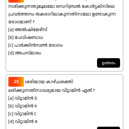
നശിക്കുന്നതുമൂലമോ സെറിബ്രൽ കോർട്ടക്സിലെ
പ്രവർത്തനം തകരാറിലാകുന്നതിനാലോ ഉണ്ടാകുന്ന
രോഗമാണ് ?
[a] അൽഷിമേഴ്സ്
[b] പേവിഷബാധ
[c] പാർക്കിൻസൺ രോഗം
[d] അപസ്മാരം
23
ശരിയായ കാഴ്ചശക്തി
ലഭിക്കുന്നതിനാവശ്യമായ വിറ്റാമിൻ ഏത് ?
[a] വിറ്റാമിൻ D
[b] വിറ്റാമിൻ K
[c] വിറ്റാമിൻ C
[d] വിറ്റാമിൻ A