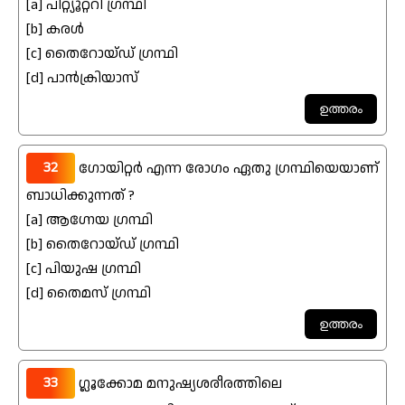
[a] പിറ്റ്യൂറ്ററി ഗ്രന്ഥി
[b] കരൾ
[c] തൈറോയ്ഡ് ഗ്രന്ഥി
[d] പാൻക്രിയാസ്
32
ഗോയിറ്റർ എന്ന രോഗം ഏതു ഗ്രന്ഥിയെയാണ്
ബാധിക്കുന്നത് ?
[a] ആഗ്നേയ ഗ്രന്ഥി
[b] തൈറോയ്ഡ് ഗ്രന്ഥി
[c] പിയുഷ ഗ്രന്ഥി
[d] തൈമസ് ഗ്രന്ഥി
33
ഗ്ലൂക്കോമ മനുഷ്യശരീരത്തിലെ