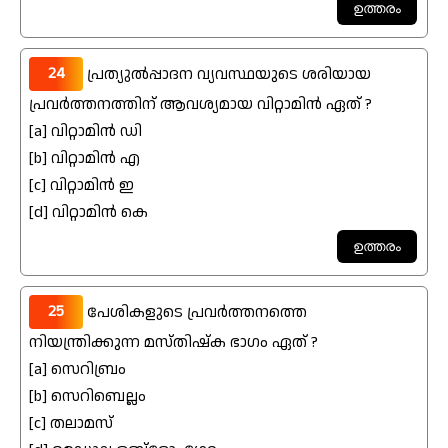
24
പ്രത്യുൽപ്പാദന വ്യവസ്ഥയുടെ ശരിയായ
പ്രവർത്തനത്തിന് ആവശ്യമായ വിറ്റാമിൻ ഏത് ?
[a] വിറ്റാമിൻ ഡി
[b] വിറ്റാമിൻ എ
[c] വിറ്റാമിൻ ഇ
[d] വിറ്റാമിൻ കെ
25
പേശികളുടെ പ്രവർത്തനത്തെ
നിയന്ത്രിക്കുന്ന മസ്തിഷ്ക ഭാഗം ഏത് ?
[a] സെറിബ്രം
[b] സെറിബെല്ലം
[c] തലാമസ്