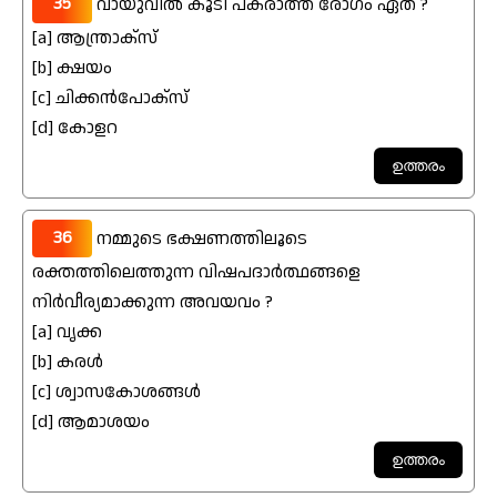
35
വായുവിൽ കൂടി പകരാത്ത രോഗം ഏത് ?
[a] ആന്ത്രാക്സ്
[b] ക്ഷയം
[c] ചിക്കൻപോക്സ്
[d] കോളറ
36
നമ്മുടെ ഭക്ഷണത്തിലൂടെ
രക്തത്തിലെത്തുന്ന വിഷപദാർത്ഥങ്ങളെ
നിർവീര്യമാക്കുന്ന അവയവം ?
[a] വൃക്ക
[b] കരൾ
[c] ശ്വാസകോശങ്ങൾ
[d] ആമാശയം