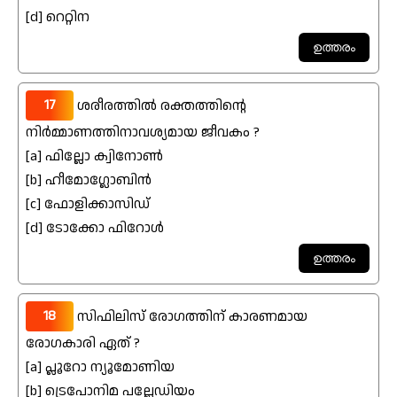
[d] റെറ്റിന
17
ശരീരത്തിൽ രക്തത്തിന്റെ
നിർമ്മാണത്തിനാവശ്യമായ ജീവകം ?
[a] ഫില്ലോ ക്വിനോൺ
[b] ഹീമോഗ്ലോബിൻ
[c] ഫോളിക്കാസിഡ്
[d] ടോക്കോ ഫിറോൾ
18
സിഫിലിസ് രോഗത്തിന് കാരണമായ
രോഗകാരി ഏത് ?
[a] പ്ലൂറോ ന്യൂമോണിയ
[b] ട്രെപോനിമ പല്ലേഡിയം