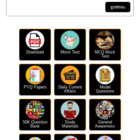
Download
Mock Test
MCQ Mock
Test
PYQ Papers
Daily Current
Model
Affairs
Questions
50K Question
Study
General
Bank
Materials
Awareness