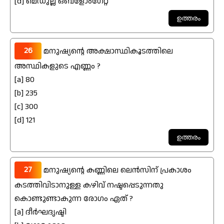
[d] മെഡുല്ല ഒബ്ളോംഗേറ്റ
26
മനുഷ്യന്റെ അക്ഷാസ്ഥികൂടത്തിലെ
അസ്ഥികളുടെ എണ്ണം ?
[a] 80
[b] 235
[c] 300
[d] 121
27
മനുഷ്യന്റെ കണ്ണിലെ ലെൻസിന് പ്രകാശം
കടത്തിവിടാനുള്ള കഴിവ് നഷ്ടപ്പെടുന്നതു
കൊണ്ടുണ്ടാകുന്ന രോഗം ഏത് ?
[a] ദീർഘദൃഷ്ടി