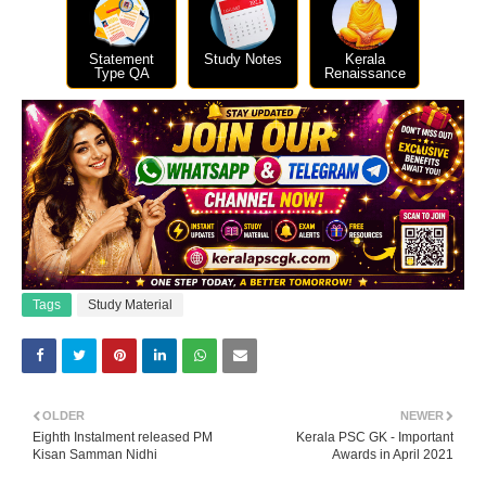
Statement
Study Notes
Kerala
Type QA
Renaissance
Tags
Study Material
OLDER
NEWER
Eighth Instalment released PM
Kerala PSC GK - Important
Kisan Samman Nidhi
Awards in April 2021