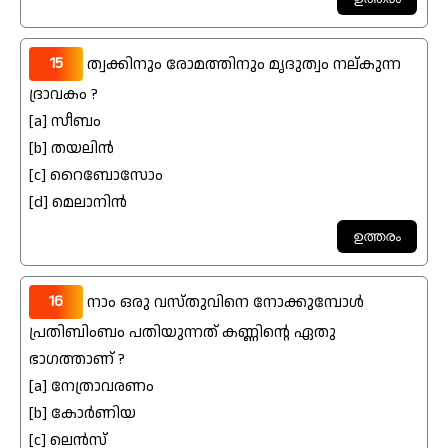
15
ത്വക്കിനും രോമത്തിനും മൃദുത്വം നല്കുന്ന
ദ്രാവകം ?
[a] സീബം
[b] തയലിൻ
[c] റൈബോസോം
[d] മെലാനിൻ
16
നാം ഒരു വസ്തുവിനെ നോക്കുമ്പോൾ
പ്രതിബിംബം പതിയുന്നത് കണ്ണിന്റെ ഏതു
ഭാഗത്താണ് ?
[a] നേത്രാവരണം
[b] കോർണിയ
[c] ലെൻസ്