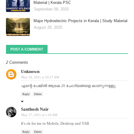
Material | Kerala PSC
September 09, 2025
Major Hydroelectric Projects in Kerala | Study Material
August 28, 2025
POST A COMMENT
2 Comments
Unknown
May 16, 2021 at 10:27 AM
എന്റെ പേജിൽ ആകെ 20 ചോദ്യങ്ങളെ കാണുന്നള്ളു
Reply
Delete
Santhosh Nair
May 17, 2021 at 1:16 AM
It's ok for me in Mobile, Desktop and TAB
Reply
Delete