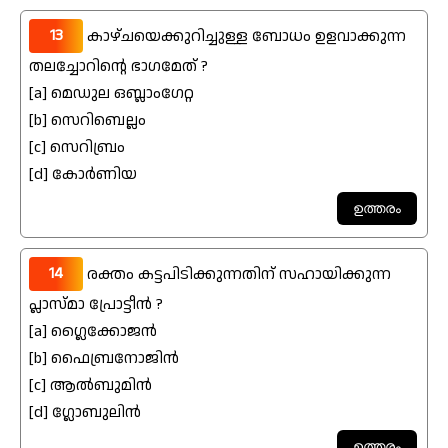
13
കാഴ്ചയെക്കുറിച്ചുള്ള ബോധം ഉളവാക്കുന്ന
തലച്ചോറിന്റെ ഭാഗമേത് ?
[a] മെഡുല ഒബ്ലാംഗേറ്റ
[b] സെറിബെല്ലം
[c] സെറിബ്രം
[d] കോർണിയ
14
രക്തം കട്ടപിടിക്കുന്നതിന് സഹായിക്കുന്ന
പ്ലാസ്മാ പ്രോട്ടീൻ ?
[a] ഗ്ലൈക്കോജൻ
[b] ഫെെബ്രനോജിൻ
[c] ആൽബുമിൻ
[d] ഗ്ലോബുലിൻ