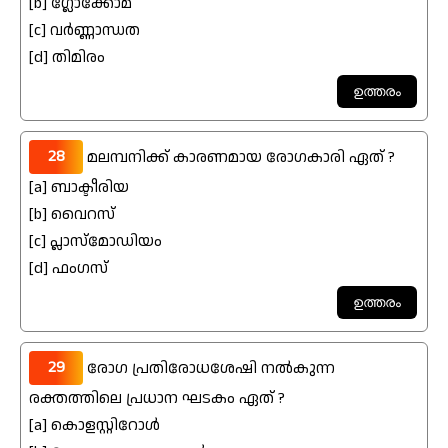
[b] ഗ്ലോക്കോമ
[c] വർണ്ണാന്ധത
[d] തിമിരം
28
മലമ്പനിക്ക് കാരണമായ രോഗകാരി ഏത് ?
[a] ബാക്ടീരിയ
[b] വൈറസ്
[c] പ്ലാസ്മോഡിയം
[d] ഫംഗസ്
29
രോഗ പ്രതിരോധശേഷി നൽകുന്ന
രക്തത്തിലെ പ്രധാന ഘടകം ഏത് ?
[a] കൊളസ്റ്റിറോൾ