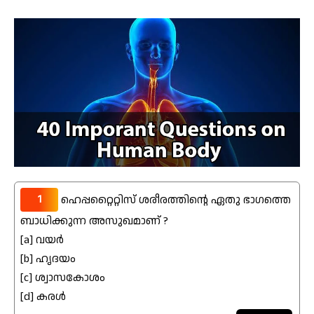
1
ഹെപ്പറ്റൈറ്റിസ് ശരീരത്തിന്റെ ഏതു ഭാഗത്തെ
ബാധിക്കുന്ന അസുഖമാണ് ?
[a] വയർ
[b] ഹൃദയം
[c] ശ്വാസകോശം
[d] കരൾ