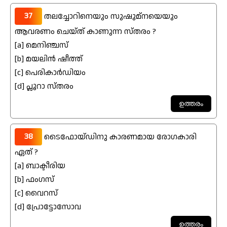
37
തലച്ചോറിനെയും സുഷുമ്നയെയും
ആവരണം ചെയ്ത് കാണുന്ന സ്തരം ?
[a] മെനിഞ്ചസ്
[b] മയലിൻ ഷീത്ത്
[c] പെരികാർഡിയം
[d] പ്ലൂറാ സ്തരം
38
ടൈഫോയ്ഡിനു കാരണമായ രോഗകാരി
ഏത് ?
[a] ബാക്ടീരിയ
[b] ഫംഗസ്
[c] വൈറസ്
[d] പ്രാേട്ടോസാേവ