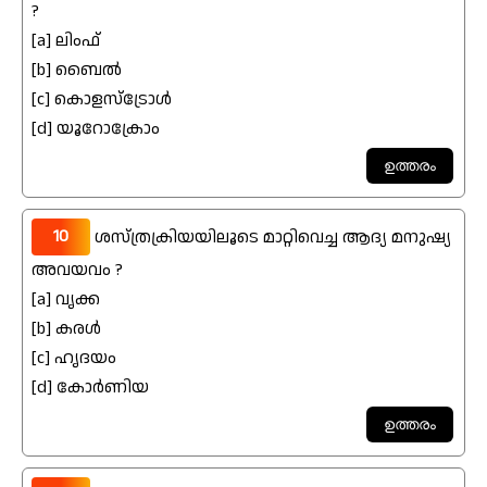
?
[a] ലിംഫ്
[b] ബൈൽ
[c] കൊളസ്ട്രോൾ
[d] യൂറോക്രോം
10
ശസ്ത്രക്രിയയിലൂടെ മാറ്റിവെച്ച ആദ്യ മനുഷ്യ
അവയവം ?
[a] വൃക്ക
[b] കരൾ
[c] ഹൃദയം
[d] കോർണിയ