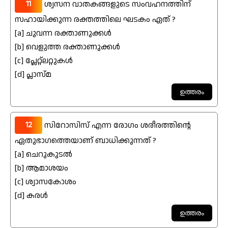
11
ശ്വസന വാതകങ്ങളുടെ സംവഹനത്തിന്
സഹായിക്കുന്ന രക്തത്തിലെ ഘടകം ഏത് ?
[a] ചുവന്ന രക്താണുക്കൾ
[b] വെളുത്ത രക്താണുക്കൾ
[c] പ്ലേറ്റ്ലറ്റുകൾ
[d] പ്ലാസ്മ
12
സിറോസിസ് എന്ന രോഗം ശരീരത്തിന്റെ
ഏതുഭാഗത്തെയാണ് ബാധിക്കുന്നത് ?
[a] ചെറുകുടൽ
[b] ആമാശയം
[c] ശ്വാസകോശം
[d] കരൾ