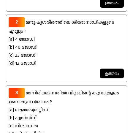
2
മനുഷ്യശരീരത്തിലെ ശിരോനാഡികളുടെ
എണ്ണം ?
[a] 4 ജോഡി
[b] 46 ജോഡി
[c] 23 ജോഡി
[d] 12 ജോഡി
3
തന്നിരിക്കുന്നതിൽ വിറ്റാമിന്റെ കുറവുമൂലം
ഉണ്ടാകുന്ന രോഗം ?
[a] ആർത്രൈറ്റിസ്
[b] എയ്ഡ്സ്
[c] നിശാന്ധത