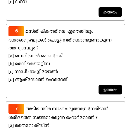
[d] CaCO
3
6
മസ്തിഷ്കത്തിലെ ഏതെങ്കിലും
രക്തക്കുഴലുകൾ പൊട്ടുന്നത് കൊണ്ടുണ്ടാകുന്ന
അസ്വാസ്ഥ്യം ?
[a] സെറിബ്രൽ ഹെമറേജ്
[b] മെനിഞ്ജൈറ്റിസ്
[c] നാഡീ ഗാംഗ്ലിയോൺ
[d] ആക്സോൺ ഹെമറേജ്
7
അടിയന്തിര സാഹചര്യങ്ങളെ നേരിടാൻ
ശരീരത്തെ സജ്ജമാക്കുന്ന ഹോർമോൺ ?
[a] തെെറോക്സിൻ