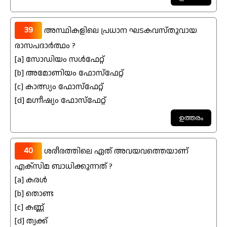
39
അസ്ഥികളിലെ പ്രധാന ഘടകവസ്തുവായ
രാസപദാർത്ഥം ?
[a] സോഡിയം സൾഫേറ്റ്
[b] അമോണിയം ഫോസ്ഫേറ്റ്
[c] കാത്സ്യം ഫോസ്ഫേറ്റ്
[d] മഗ്നീഷ്യം ഫോസ്ഫേറ്റ്
40
ശരീരത്തിലെ ഏത് അവയവത്തെയാണ്
എക്സിമ ബാധിക്കുന്നത് ?
[a] കരൾ
[b] തൊണ്ട
[c] കണ്ണ്
[d] ത്വക്ക്