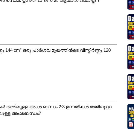
48 സെ.മീ. ഉന്നതി 15 സെ.മീ. ആയാൽ വ്യാപ്തം ?
ം 144 cm² ഒരു പാർശ്വ മുഖത്തിൻടെ വിസ്തീർണ്ണം 120
 തമ്മിലുള്ള അംശ ബന്ധം 2:3 ഉന്നതികൾ തമ്മിലുള്ള
ിലുള്ള അംശബന്ധം?