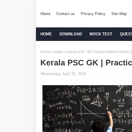
About
Contact us
Privacy Policy
Site Map
HOME
DOWNLOAD
MOCK TEST
QUES
Home
Maths
Kerala PSC GK | Practice/Model Maths Q
Kerala PSC GK | Practi
Wednesday, April 15, 2020