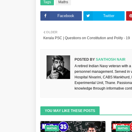
Tags
Maths
Facebook
Twitter
OLDER
Kerala PSC | Questions on Constitution and Polity - 19
POSTED BY
SANTHOSH NAIR
A retired Indian Navy veteran with a
personnel management. Served in va
Hospital Nivarini, CABS Mankhurd,
Experimental Unit, Thane. Passiona
knowledge through informative cont
YOU MAY LIKE THESE POSTS
MATHS
MATHS