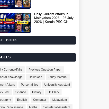
Daily Current Affairs in
Malayalam 2026 | 26 July
2026 | Kerala PSC GK
ACEBOOK
ABELS
ly Current Affairs
Previous Question Paper
neral Knowledge
Download
Study Material
rent Affairs
Personalities
University Assistant
ck Test
Science
History
LD Clerk
ography
English
Computer
Malayalam
rala Renaissance
Maths
Secretariat Assistant