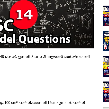
് 48 സെ.മീ. ഉന്നതി, 8 സെ.മീ. ആയാൽ പാർശ്വോനതി
ണ്ണം 100 cm² പാർശ്വൊന്നതി 12cmഎന്നാൽ പാർശ്വ