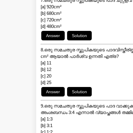
7.ഒരു സമചതുര സ്തൂപികയുടെ പാദ ചുറ്റളവ് 
[a] 920cm²
[b] 680cm²
[c] 720cm²
[d] 480cm²
8.ഒരു സമചതുര സ്തൂപികയുടെ പാദവിസ്തീര്ണ്ണ
cm² ആയാൽ പാർശ്വ ഉന്നതി എത്ര?
[a] 11
[b] 12
[c] 20
[d] 25
9.ഒരു സമചതുര സ്തൂപികയുടെ പാദ വാക്കുകൾ
അംശബന്ധം 3:4 എന്നാൽ വ്യാപ്തങ്ങൾ തമ്മ
[a] 1:3
[b] 3:1
[c] 1:2