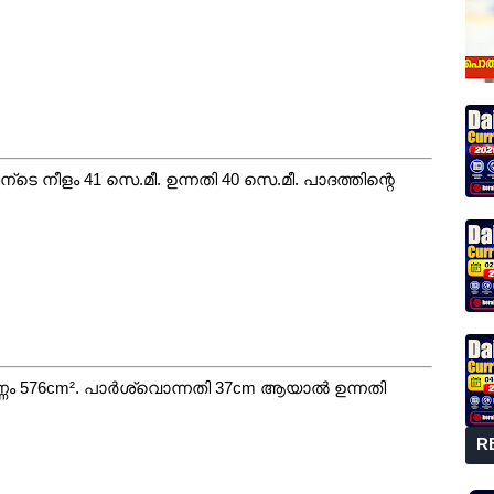
െ നീളം 41 സെ.മീ. ഉന്നതി 40 സെ.മീ. പാദത്തിന്റെ
ണ്ണം 576cm². പാർശ്വൊന്നതി 37cm ആയാൽ ഉന്നതി
R