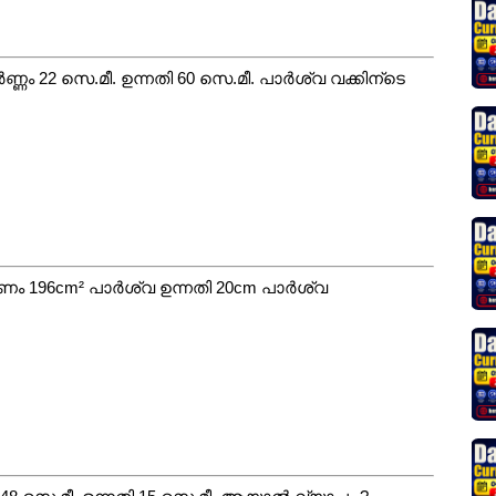
ണം 22 സെ.മീ. ഉന്നതി 60 സെ.മീ. പാർശ്വ വക്കിന്ടെ
ർണം 196cm² പാർശ്വ ഉന്നതി 20cm പാർശ്വ