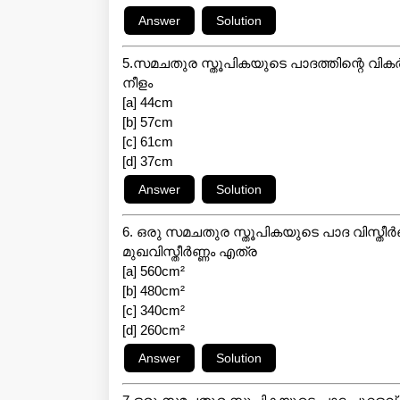
5.സമചതുര സ്തൂപികയുടെ പാദത്തിന്റെ വികർണ്
നീളം
[a] 44cm
[b] 57cm
[c] 61cm
[d] 37cm
6. ഒരു സമചതുര സ്തൂപികയുടെ പാദ വിസ്തീ
മുഖവിസ്തീർണ്ണം എത്ര
[a] 560cm²
[b] 480cm²
[c] 340cm²
[d] 260cm²