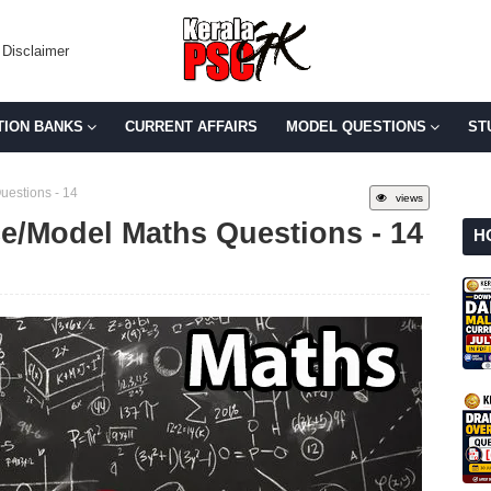
Disclaimer
TION BANKS
CURRENT AFFAIRS
MODEL QUESTIONS
ST
uestions - 14
views
ce/Model Maths Questions - 14
H