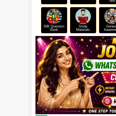
Test
50K Question
Study
Gener
Bank
Materials
Awaren