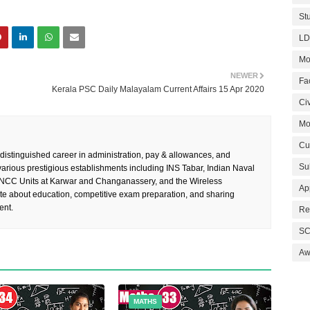
St
LD
Mo
NEWER
Fa
Kerala PSC Daily Malayalam Current Affairs 15 Apr 2020
Civ
Mo
Cu
 distinguished career in administration, pay & allowances, and
Su
rious prestigious establishments including INS Tabar, Indian Naval
 NCC Units at Karwar and Changanassery, and the Wireless
Ap
te about education, competitive exam preparation, and sharing
ent.
Re
SC
Aw
MATHS