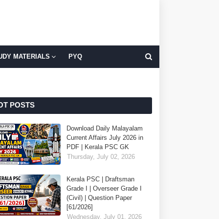
UDY MATERIALS
PYQ
OT POSTS
Download Daily Malayalam
Current Affairs July 2026 in
PDF | Kerala PSC GK
Thursday, July 02, 2026
Kerala PSC | Draftsman
Grade I | Overseer Grade I
(Civil) | Question Paper
[61/2026]
Wednesday, July 01, 2026