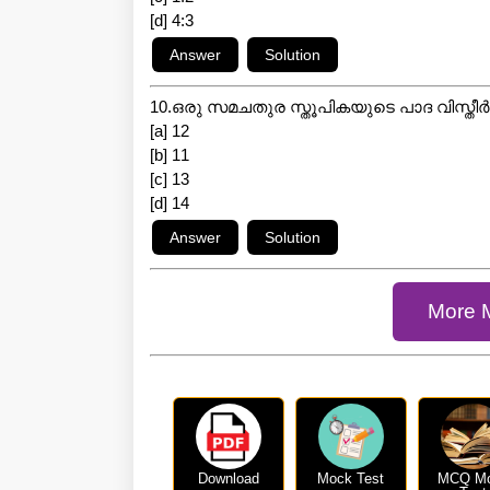
[d] 4:3
10.ഒരു സമചതുര സ്തൂപികയുടെ പാദ വിസ്തീർണ്
[a] 12
[b] 11
[c] 13
[d] 14
More 
Download
Mock Test
MCQ M