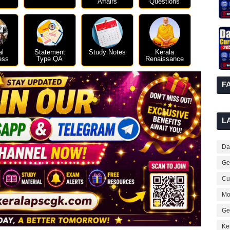
Affairs
Questions
al
Statement
Study Notes
Kerala
ess
Type QA
Renaissance
F
L
Dai
Ge
Cur
Mo
Ge
Ke