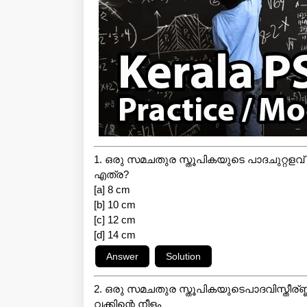
1. ഒരു സമചതുര സ്തൂപികയുടെ പാദചുറ്റളവ
എത്ര?
[a] 8 cm
[b] 10 cm
[c] 12 cm
[d] 14 cm
2. ഒരു സമചതുര സ്തൂപികയുടെപാദവിസ്തീര്
വക്കിന്റെ നീളം