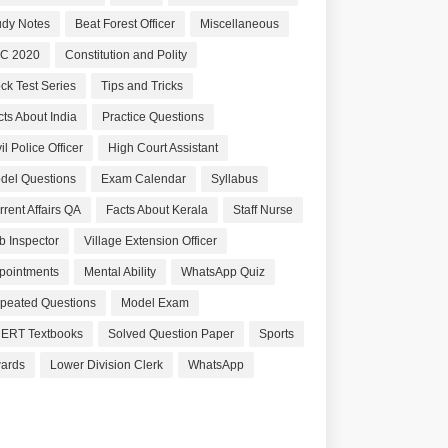
udy Notes
Beat Forest Officer
Miscellaneous
C 2020
Constitution and Polity
ck Test Series
Tips and Tricks
cts About India
Practice Questions
il Police Officer
High Court Assistant
del Questions
Exam Calendar
Syllabus
rrent Affairs QA
Facts About Kerala
Staff Nurse
b Inspector
Village Extension Officer
pointments
Mental Ability
WhatsApp Quiz
peated Questions
Model Exam
ERT Textbooks
Solved Question Paper
Sports
ards
Lower Division Clerk
WhatsApp