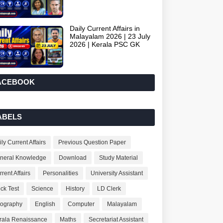
Daily Current Affairs in
Malayalam 2026 | 23 July
2026 | Kerala PSC GK
ACEBOOK
ABELS
ly Current Affairs
Previous Question Paper
neral Knowledge
Download
Study Material
rent Affairs
Personalities
University Assistant
ck Test
Science
History
LD Clerk
ography
English
Computer
Malayalam
rala Renaissance
Maths
Secretariat Assistant