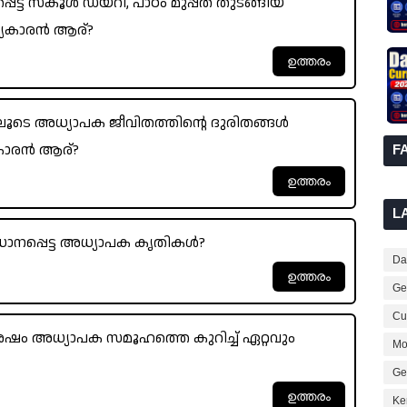
ട്ട സ്കൂൾ ഡയറി, പാഠം മുപ്പത് തുടങ്ങിയ
്യകാരൻ ആര്?
ിലൂടെ അധ്യാപക ജീവിതത്തിന്റെ ദുരിതങ്ങൾ
ുകാരൻ ആര്?
F
L
ധാനപ്പെട്ട അധ്യാപക കൃതികൾ?
Dai
Ge
Cur
േഷം അധ്യാപക സമൂഹത്തെ കുറിച്ച് ഏറ്റവും
Mo
Ge
Ke