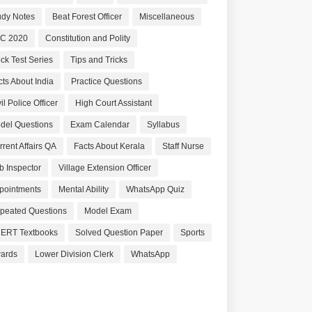
udy Notes
Beat Forest Officer
Miscellaneous
C 2020
Constitution and Polity
ck Test Series
Tips and Tricks
cts About India
Practice Questions
il Police Officer
High Court Assistant
del Questions
Exam Calendar
Syllabus
rrent Affairs QA
Facts About Kerala
Staff Nurse
b Inspector
Village Extension Officer
pointments
Mental Ability
WhatsApp Quiz
peated Questions
Model Exam
ERT Textbooks
Solved Question Paper
Sports
ards
Lower Division Clerk
WhatsApp