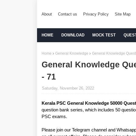
About
Contact us
Privacy Policy
Site Map
HOME
DOWNLOAD
MOCK TEST
QUES
Home
General Knowledge
General Knowledge Questi
General Knowledge Que
- 71
Saturday, November 26, 2022
Kerala PSC General Knowledge 50000 Quest
question bank series, which includes 50 question
PSC exams.
Please join our Telegram channel and Whatsapp 