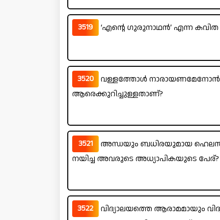
3519
‘എന്റെ ഗുരുനാഥൻ’ എന്ന കവിത ര
3520
വള്ളത്തോൾ നാരായണമേനോൻ രചി
ആരെക്കുറിച്ചുള്ളതാണ്?
3521
അന്ധയും ബധിരയുമായ ഹെലൻ കെ
നയിച്ച അവരുടെ അധ്യാപികയുടെ പേര്?
3522
വിദ്യാലയത്തെ ആരാമമായും വി