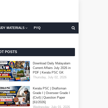
UDY MATERIALS
PYQ
OT POSTS
Download Daily Malayalam
Current Affairs July 2026 in
PDF | Kerala PSC GK
Thursday, July 02, 2026
Kerala PSC | Draftsman
Grade I | Overseer Grade I
(Civil) | Question Paper
[61/2026]
Wednesday, July 01, 2026