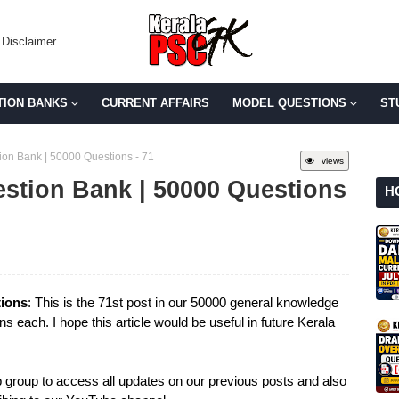
Disclaimer
TION BANKS
CURRENT AFFAIRS
MODEL QUESTIONS
ST
on Bank | 50000 Questions - 71
views
stion Bank | 50000 Questions
H
ions
: This is the 71st post in our 50000 general knowledge
s each. I hope this article would be useful in future Kerala
group to access all updates on our previous posts and also