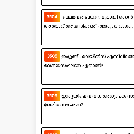
3504
“പ്രഥമവും പ്രധാനവുമായി ഞാൻ 
ആത്മാവ് ആയിരിക്കും” ആരുടെ വാക്
3505
ഇംഗ്ലണ്ട് , വെയിൽസ് എന്നിവിടങ
ദേശീയസംഘടന ഏതാണ്?
3506
ഇന്ത്യയിലെ വിവിധ അധ്യാപക സംഘ
ദേശീയസംഘടന?