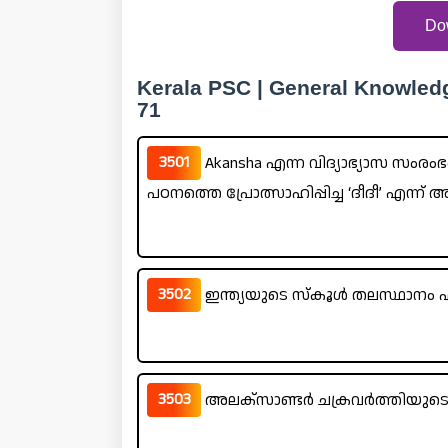
Do
Kerala PSC | General Knowled
71
3501
Akansha എന്ന വിദ്യാഭ്യാസ സംരം
പഠനത്തെ പ്രോത്സാഹിപ്പിച്ച ‘ദീദീ’ എന്ന
3502
ഇന്ത്യയുടെ സ്കൂൾ തലസ്ഥാനം എന
3503
അലക്സാണ്ടർ ചക്രവർത്തിയുടെ