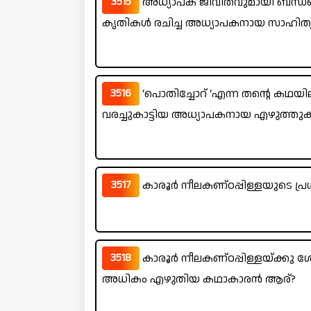
3515
അധ്യാപക ജീവിതവുമായി ബന്ധപ്പെ
കൃതികൾ രചിച്ച അധ്യാപകനായ സാഹിത
3516
‘പൊതിച്ചോറ് ‘എന്ന തന്റെ കഥയ
വരച്ചുകാട്ടിയ അധ്യാപകനായ എഴുത്ത
3517
കാരൂർ നീലകണ്ഠപ്പിള്ളയുടെ പ്ര
3518
കാരൂർ നീലകണ്ഠപ്പിള്ളയ്ക്കു ശ
അധികം എഴുതിയ കഥാകാരൻ ആര്?