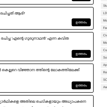
St
ചിച്ചത് ആര്?
LD
Mo
Fa
Civ
ച്ച ‘എന്റെ ഗുരുനാഥൻ’ എന്ന കവിത
Mo
Cu
Su
Ap
ല്ലറെ വിജ്ഞാന ത്തിന്റെ ലോകത്തിലേക്ക്
Re
SC
Aw
ദ്യാർഥികളെ അതിലെ ചെടികളായും അധ്യാപകനെ