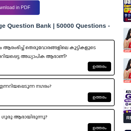
wnload in PDF
ge Question Bank | 50000 Questions -
ഭം ആരംഭിച്ച് തെരുവോരങ്ങളിലെ കുട്ടികളുടെ
് അറിയപ്പെട്ട അധ്യാപിക ആരാണ്?
്നറിയപ്പെടുന്ന നഗരം?
 ഗുരു ആരായിരുന്നു?
R